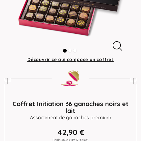
Découvrir ce qui compose
un coffret
Coffret Initiation 36 ganaches noirs et
lait
Assortiment de ganaches premium
42,90 €
Poids 360g
(119,17 €/kg)