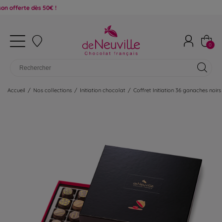
dès 50€ !
0
Accueil
/
Nos collections
/
Initiation chocolat
/
Coffret Initiation 36 ganaches noirs 