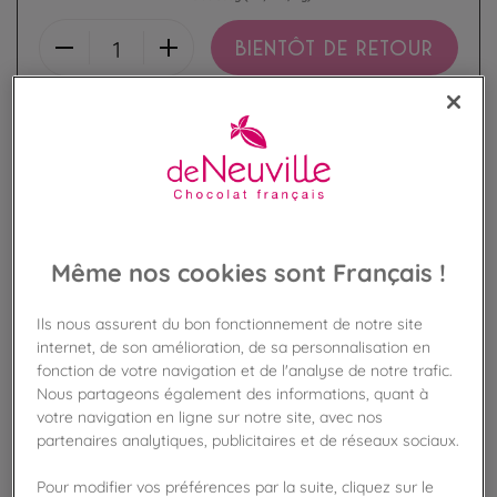
BIENTÔT DE RETOUR
Disponible en boutique !
Vérifier la disponibilité en magasin
Frais de port offert
dès 50€ d'achat
Même nos cookies sont Français !
Gagnez 42 points de fidélité !
avec notre programme Privilège
Ils nous assurent du bon fonctionnement de notre site
internet, de son amélioration, de sa personnalisation en
Liste des ingrédients et allergènes
fonction de votre navigation et de l'analyse de notre trafic.
Nous partageons également des informations, quant à
votre navigation en ligne sur notre site, avec nos
partenaires analytiques, publicitaires et de réseaux sociaux.
100
%
Pour modifier vos préférences par la suite, cliquez sur le
Fabriqué en France