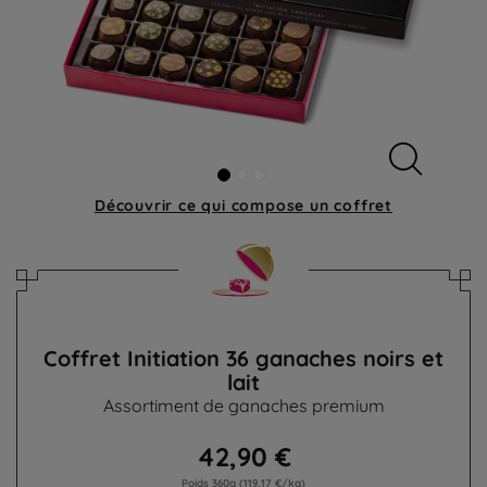
Découvrir ce qui compose
un coffret
Coffret Initiation 36 ganaches noirs et
lait
Assortiment de ganaches premium
42,90 €
Poids 360g
(119,17 €/kg)