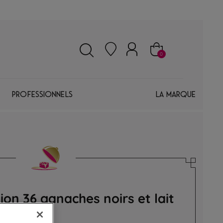
0
Professionnels
La marque
tion 36 ganaches noirs et lait
hes premium