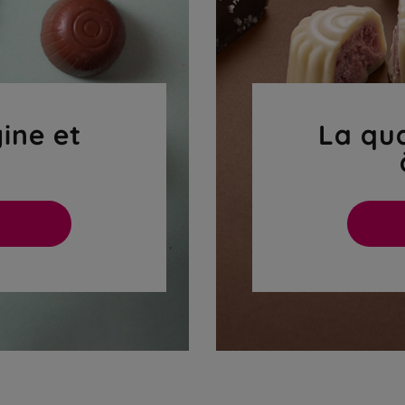
gine et
La qua