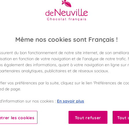
42,90 €
Poids 360g
(119,17 €/kg)
Même nos cookies sont Français !
assurent du bon fonctionnement de notre site internet, de son améliora
Disponible en 
Vérifier la dispon
sation en fonction de votre navigation et de l'analyse de notre trafic.
s également des informations, quant à votre navigation en ligne sur n
artenaires analytiques, publicitaires et de réseaux sociaux.
Frais de port off
dès 50€ d'achat
ier vos préférences par la suite, cliquez sur le lien 'Préférences de coo
ied de page.
Gagnez 42 points 
avec notre progr
En savoir plus
d’information sur nos cookies :
Liste des ingrédients 
trer les cookies
Tout refuser
Tout 