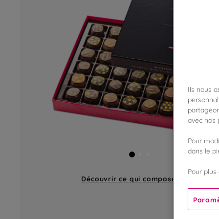
Ils nous 
personnali
partageon
avec nos p
Pour modif
dans le p
Pour plus 
Découvrir ce qui compose
un coffret
Paramè