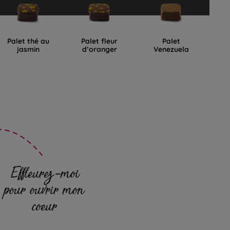
Palet thé au
Palet fleur
Palet
jasmin
d’oranger
Venezuela
Effleurez-moi
pour ouvrir mon
coeur