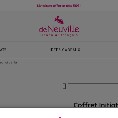
Livraison offerte dès 50€ !
ats
Idées Cadeaux
s noirs et lait
Coffret Initia
Assortiment de ganac