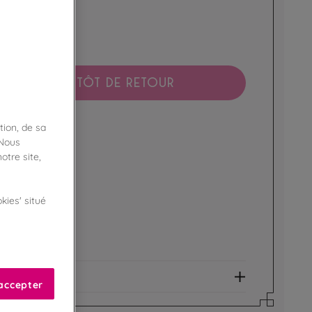
BIENTÔT DE RETOUR
tion, de sa
boutique !
ibilité en magasin
 Nous
otre site,
ert
kies' situé
de fidélité !
amme Privilège
et allergènes
accepter