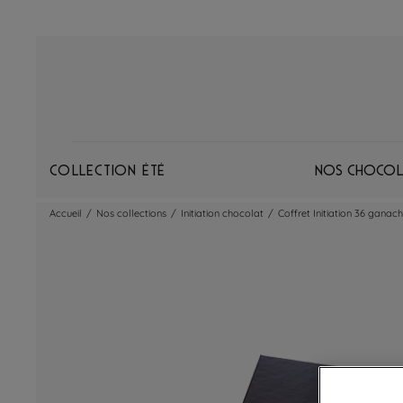
Collection Été
Nos chocol
Accueil
/
Nos collections
/
Initiation chocolat
/
Coffret Initiation 36 ganache