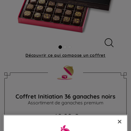
Découvrir ce qui compose
un coffret
Coffret Initiation 36 ganaches noirs
Assortiment de ganaches premium
42,90 €
Poids 360g
(119,17 €/kg)