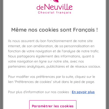
BIENTÔT DE RETOUR
Disponible en boutique !
Vérifier la disponibilité en magasin
Même nos cookies sont Français !
Frais de port offert
Ils nous assurent du bon fonctionnement de notre site
dès 50€ d'achat
internet, de son amélioration, de sa personnalisation en
fonction de votre navigation et de l'analyse de notre trafic.
Gagnez 42 points de fidélité !
Nous partageons également des informations, quant à
avec notre programme Privilège
votre navigation en ligne sur notre site, avec nos
partenaires analytiques, publicitaires et de réseaux sociaux.
Liste des ingrédients et allergènes
Pour modifier vos préférences par la suite, cliquez sur le
lien 'Préférences de cookies' situé dans le pied de page.
En savoir plus
Pour plus d’information sur nos cookies :
100
%
Fabriqué en France
Paramètrer les cookies