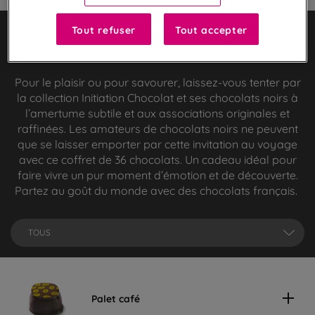
Tout refuser
Tout accepter
Explorez les grands crus de cacao et
ingrédients d’origine
Pour le plaisir ou pour savourer, laissez-vous tenter par
la collection Initiation Chocolat et ses chocolats noirs à
l’amertume subtile et aux associations originales et
raffinées. Les amateurs de chocolats noirs ne peuvent
que se laisser emporter par cette invitation au voyage
avec ce coffret de 36 chocolats. Un cadeau idéal pour
faire vivre un pur moment d’émotion et de découverte.
Partez au goût du monde avec des chocolats français.
TOUS
Palet café