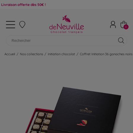
 offerte dès 50€ !
0
Accueil
/
Nos collections
/
Initiation chocolat
/
Coffret Initiation 36 ganaches noirs