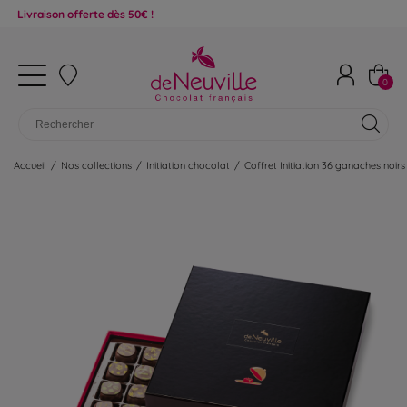
son offerte dès 50€ !
0
Accueil
/
Nos collections
/
Initiation chocolat
/
Coffret Initiation 36 ganaches noirs