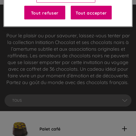
Tout refuser
Tout accepter
Explorez les grands crus de cacao et
ingrédients d’origine
Pour le plaisir ou pour savourer, laissez-vous tenter par
la collection Initiation Chocolat et ses chocolats noirs à
l’amertume subtile et aux associations originales et
raffinées. Les amateurs de chocolats noirs ne peuvent
que se laisser emporter par cette invitation au voyage
avec ce coffret de 36 chocolats. Un cadeau idéal pour
faire vivre un pur moment d’émotion et de découverte.
Partez au goût du monde avec des chocolats français.
TOUS
Palet café