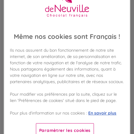
BIENTÔT DE RETOUR
Disponible en boutique !
Vérifier la disponibilité en magasin
Même nos cookies sont Français !
Frais de port offert
Ils nous assurent du bon fonctionnement de notre site
dès 50€ d'achat
internet, de son amélioration, de sa personnalisation en
fonction de votre navigation et de l'analyse de notre trafic.
Gagnez 42 points de fidélité !
Nous partageons également des informations, quant à
avec notre programme Privilège
votre navigation en ligne sur notre site, avec nos
partenaires analytiques, publicitaires et de réseaux sociaux.
Liste des ingrédients et allergènes
Pour modifier vos préférences par la suite, cliquez sur le
lien 'Préférences de cookies' situé dans le pied de page.
En savoir plus
Pour plus d’information sur nos cookies :
100
%
Fabriqué en France
Paramètrer les cookies