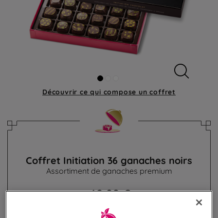
Découvrir ce qui compose
un coffret
Coffret Initiation 36 ganaches noirs
Assortiment de ganaches premium
42,90 €
Poids 360g
(119,17 €/kg)