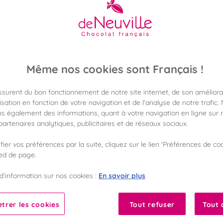
Assortiment de ganac
56,90 €
Poids 490g
(116,12 €/kg)
Même nos cookies sont Français !
assurent du bon fonctionnement de notre site internet, de son améliora
sation en fonction de votre navigation et de l'analyse de notre trafic.
Disponible en 
Vérifier la dispon
s également des informations, quant à votre navigation en ligne sur n
artenaires analytiques, publicitaires et de réseaux sociaux.
Frais de port off
ier vos préférences par la suite, cliquez sur le lien 'Préférences de coo
dès 50€ d'achat
ied de page.
Gagnez 56 points 
En savoir plus
d’information sur nos cookies :
avec notre progr
trer les cookies
Tout refuser
Tout 
Liste des ingrédients 