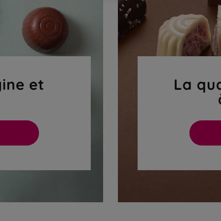
gine et
La qua