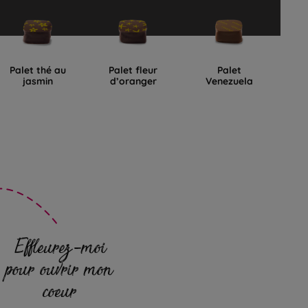
Palet thé au
Palet fleur
Palet
jasmin
d’oranger
Venezuela
Effleurez-moi
pour ouvrir mon
coeur