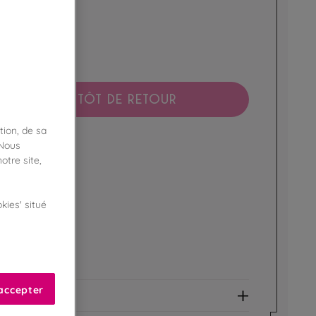
hes premium
BIENTÔT DE RETOUR
tion, de sa
 Nous
boutique !
ibilité en magasin
otre site,
ert
kies' situé
de fidélité !
amme Privilège
accepter
et allergènes