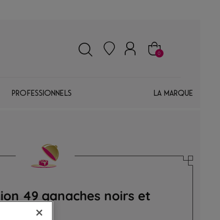
0
Professionnels
La marque
ation 49 ganaches noirs et