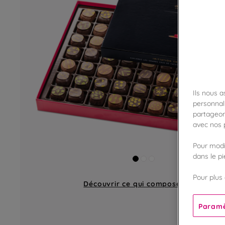
Ils nous 
personnali
partageon
avec nos p
Pour modif
dans le p
Pour plus 
Découvrir ce qui compose
un coffret
Paramè