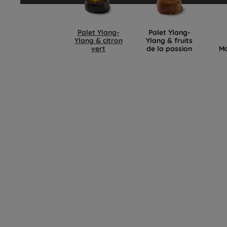
Palet Ylang-
Palet Ylang-
Ylang & citron
Ylang & fruits
vert
de la passion
M