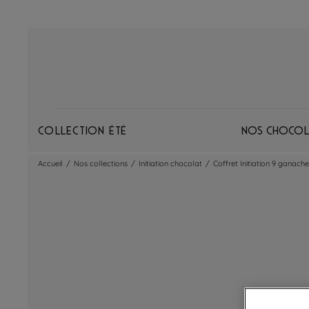
Collection Été
Nos chocol
Accueil
/
Nos collections
/
Initiation chocolat
/
Coffret Initiation 9 ganaches