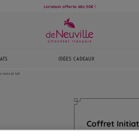
Livraison offerte dès 50€ !
ats
Idées Cadeaux
 noirs et lait
Coffret Initia
Assortiment de ganac