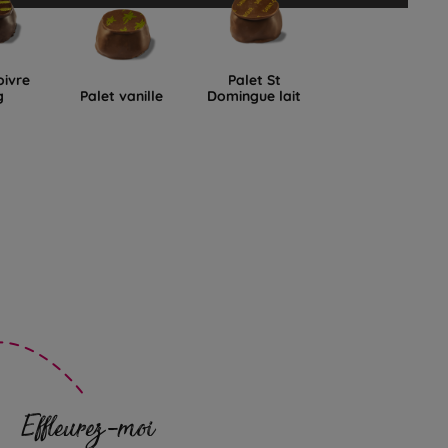
oivre
Palet St
g
Palet vanille
Domingue lait
Effleurez-moi