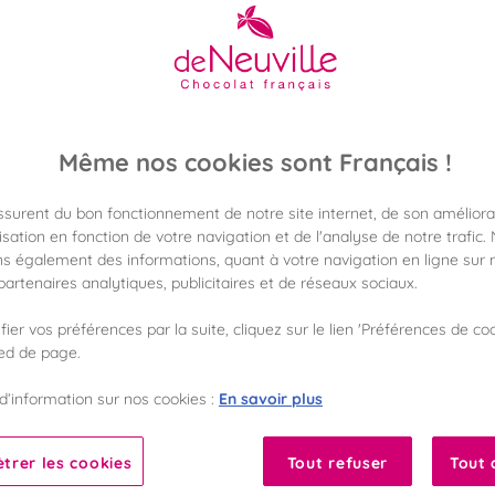
13,90 €
Poids 90g
(154,44 €/kg)
Même nos cookies sont Français !
Disponible en 
assurent du bon fonctionnement de notre site internet, de son améliora
Vérifier la dispon
sation en fonction de votre navigation et de l'analyse de notre trafic.
s également des informations, quant à votre navigation en ligne sur n
Frais de port off
artenaires analytiques, publicitaires et de réseaux sociaux.
dès 50€ d'achat
ier vos préférences par la suite, cliquez sur le lien 'Préférences de coo
Gagnez 13 points d
ied de page.
avec notre progr
En savoir plus
d’information sur nos cookies :
Liste des ingrédients 
trer les cookies
Tout refuser
Tout 