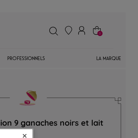
0
Professionnels
La marque
tion 9 ganaches noirs et lait
hes premium