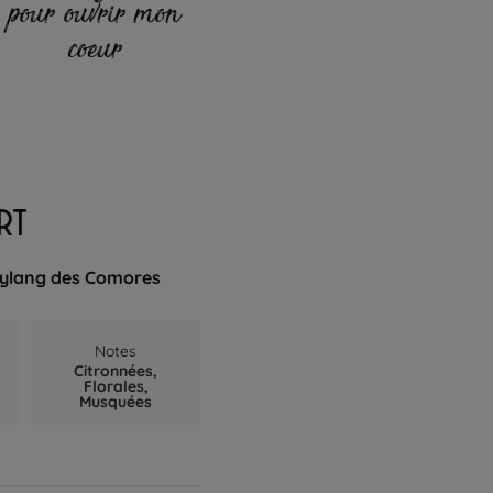
pour ouvrir mon
coeur
RT
g-ylang des Comores
Notes
Citronnées,
Florales,
Musquées