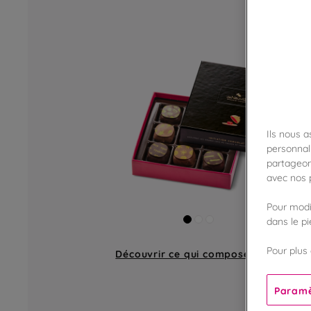
Ils nous 
personnali
partageon
avec nos p
Pour modif
dans le p
Pour plus 
Découvrir ce qui compose
un coffret
Paramè