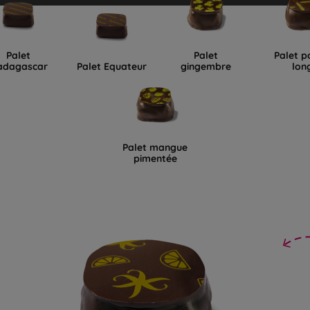
Palet
Palet
Palet p
adagascar
Palet Equateur
gingembre
lon
Palet mangue
pimentée