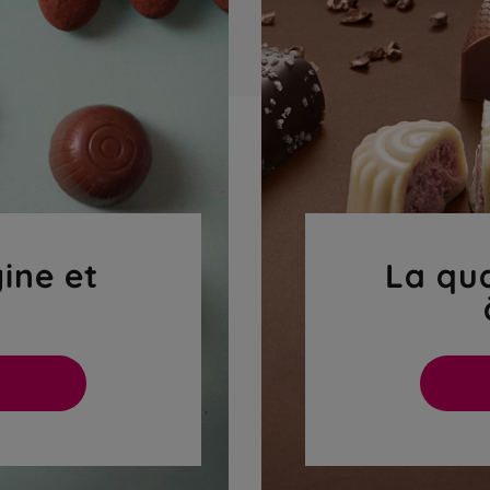
gine et
La qua