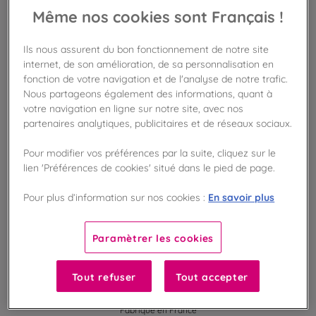
Même nos cookies sont Français !
BIENTÔT DE RETOUR
Ils nous assurent du bon fonctionnement de notre site
internet, de son amélioration, de sa personnalisation en
Disponible en boutique !
fonction de votre navigation et de l'analyse de notre trafic.
Vérifier la disponibilité en magasin
Nous partageons également des informations, quant à
votre navigation en ligne sur notre site, avec nos
partenaires analytiques, publicitaires et de réseaux sociaux.
Frais de port offert
dès 50€ d'achat
Pour modifier vos préférences par la suite, cliquez sur le
lien 'Préférences de cookies' situé dans le pied de page.
Gagnez 13 points de fidélité !
avec notre programme Privilège
En savoir plus
Pour plus d’information sur nos cookies :
Liste des ingrédients et allergènes
Paramètrer les cookies
Tout refuser
Tout accepter
100
%
Fabriqué en France