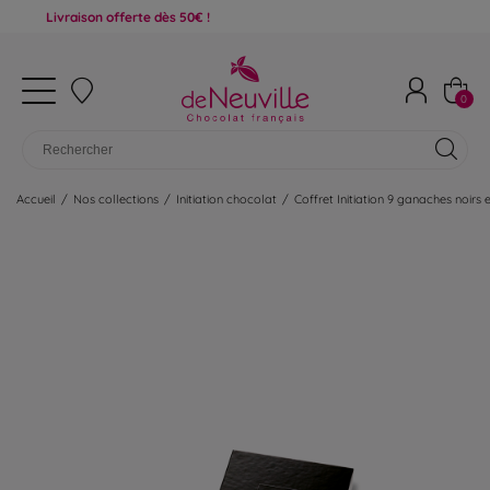
ivraison offerte dès 50€ !
0
Accueil
/
Nos collections
/
Initiation chocolat
/
Coffret Initiation 9 ganaches noirs e