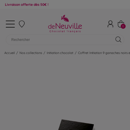
son offerte dès 50€ !
0
Accueil
/
Nos collections
/
Initiation chocolat
/
Coffret Initiation 9 ganaches noirs e