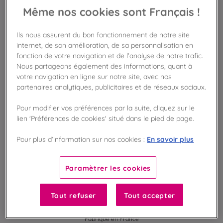
Même nos cookies sont Français !
BIENTÔT DE RETOUR
Ils nous assurent du bon fonctionnement de notre site
internet, de son amélioration, de sa personnalisation en
Disponible en boutique !
fonction de votre navigation et de l'analyse de notre trafic.
Vérifier la disponibilité en magasin
Nous partageons également des informations, quant à
votre navigation en ligne sur notre site, avec nos
partenaires analytiques, publicitaires et de réseaux sociaux.
Frais de port offert
dès 50€ d'achat
Pour modifier vos préférences par la suite, cliquez sur le
lien 'Préférences de cookies' situé dans le pied de page.
Gagnez 13 points de fidélité !
avec notre programme Privilège
En savoir plus
Pour plus d’information sur nos cookies :
Liste des ingrédients et allergènes
Paramètrer les cookies
Tout refuser
Tout accepter
100
%
Fabriqué en France