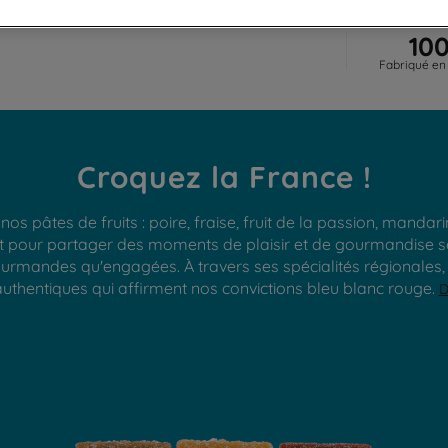
10
Fabriqué en
Croquez la France !
os pâtes de fruits : poire, fraise, fruit de la passion, mandar
ret pour partager des moments de plaisir et de gourmandise se
rmandes qu'engagées. À travers ses spécialités régionales, D
thentiques qui affirment nos convictions bleu blanc rouge.
D