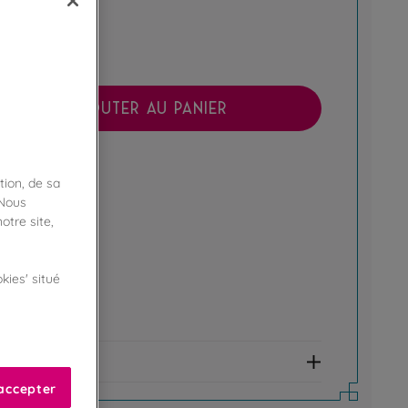
AJOUTER AU PANIER
boutique !
tion, de sa
ibilité en magasin
 Nous
otre site,
ert
kies' situé
de fidélité !
amme Privilège
et allergènes
accepter