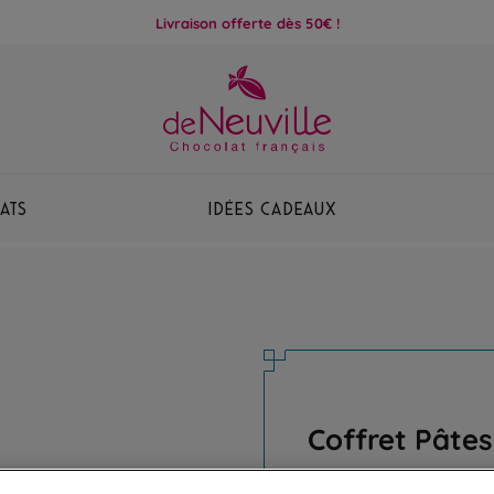
Livraison offerte dès 50€ !
ats
Idées Cadeaux
Coffret Pâtes
Assortiment de délicieu