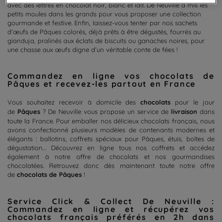
avec des lettres en chocolat noir, blanc et lait. De Neuville a mis les
petits moules dans les grands pour vous proposer une collection
gourmande et festive. Enfin, laissez-vous tenter par nos sachets
d’œufs de Pâques colorés, déjà prêts à être dégustés, fourrés au
gianduja, pralinés aux éclats de biscuits ou ganaches noires, pour
une chasse aux œufs digne d’un véritable conte de fées !
Commandez en ligne vos chocolats de
Pâques et recevez-les partout en France
Vous souhaitez recevoir à domicile des
chocolats
pour le jour
de
Pâques
? De Neuville vous propose un service de
livraison
dans
toute la France. Pour emballer nos délicieux chocolats français, nous
avons confectionné plusieurs modèles de contenants modernes et
élégants : ballotins, coffrets spéciaux pour Pâques, étuis, boîtes de
dégustation… Découvrez en ligne tous nos coffrets et accédez
également à notre offre de chocolats et nos gourmandises
chocolatées. Retrouvez donc dès maintenant toute notre offre
de
chocolats de Pâques
!
Service Click & Collect De Neuville :
Commandez en ligne et récupérez vos
chocolats français préférés en 2h dans