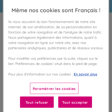
Même nos cookies sont Français !
Ils nous assurent du bon fonctionnement de notre site
100
%
internet, de son amélioration, de sa personnalisation en
Fabriqué en France
fonction de votre navigation et de l'analyse de notre trafic.
Nous partageons également des informations, quant à
Découvrez pour Pâques un assortiment de
votre navigation en ligne sur notre site, avec nos
gourmandise selon votre choix… Chocolat
partenaires analytiques, publicitaires et de réseaux sociaux.
noir, chocolat au lait, chocolat blanc !
Pour modifier vos préférences par la suite, cliquez sur le
De Neuville, créateur de chocolat français sans huile de palme, invite
lien 'Préférences de cookies' situé dans le pied de page.
petits et grands gourmands à un voyage féerique exceptionnel pour
Pâques ! Notre marque, fière de son savoir-faire et de son héritage,
En savoir plus
célèbre cette fête en proposant de délicieux assortiments de
Pour plus d’information sur nos cookies :
chocolats, moulages et confiseries. Cette année, plongez dans le
monde merveilleux des contes de fées pour une aventure haute en
couleurs et en saveurs ! Retrouvez nos moulages vedettes : la
Paramètrer les cookies
princesse élégante, le dragon majestueux, et le brave chevalier, sans
oublier les œufs, lapins et poules en chocolat noir, blanc et au lait.
Nos
oeufs
de Pâques sont accompagnés de fritures gourmandes, de
Tout refuser
Tout accepter
petits œufs pralinés. Pour une touche personnalisée, offrez un
message en chocolat à vos proches : nous réalisons vos petits mots