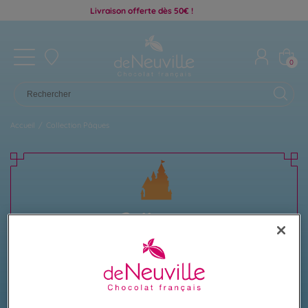
Livraison offerte dès 50€ !
0
Accueil
/
Collection Pâques
Collection
CHOCOLATS DE PÂQUES
Invitez la magie des contes de fées à illuminer
vos fêtes de Pâques
avec nos délices enchantés !
En savoir plus