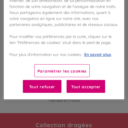
internet, de son amélioration, de sa personnalisation en
Disponible en boutique !
fonction de votre navigation et de l'analyse de notre trafic.
Vérifier la disponibilité en magasin
Nous partageons également des informations, quant à
votre navigation en ligne sur notre site, avec nos
partenaires analytiques, publicitaires et de réseaux sociaux.
Frais de port offert
dès 50€ d'achat
Pour modifier vos préférences par la suite, cliquez sur le
lien 'Préférences de cookies' situé dans le pied de page.
Gagnez 105 points de fidélité !
avec notre programme Privilège
En savoir plus
Pour plus d’information sur nos cookies :
Liste des ingrédients et allergènes
Paramètrer les cookies
Tout refuser
Tout accepter
100
%
Fabriqué en France
Collection dragées