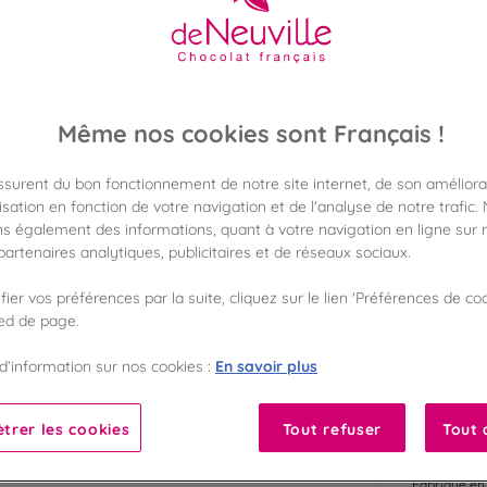
106,00 €
Poids 1 000g
(106,00 €/kg)
Même nos cookies sont Français !
Disponible en 
Vérifier la dispon
assurent du bon fonctionnement de notre site internet, de son améliora
Frais de port off
sation en fonction de votre navigation et de l'analyse de notre trafic.
dès 50€ d'achat
s également des informations, quant à votre navigation en ligne sur n
artenaires analytiques, publicitaires et de réseaux sociaux.
Gagnez 105 points
avec notre progr
ier vos préférences par la suite, cliquez sur le lien 'Préférences de coo
ied de page.
Liste des ingrédients 
En savoir plus
d’information sur nos cookies :
trer les cookies
Tout refuser
Tout 
10
Fabriqué en