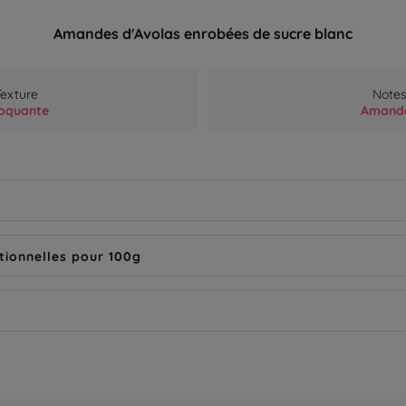
Amandes d'Avolas enrobées de sucre blanc
Texture
Note
oquante
Amand
tionnelles pour 100g