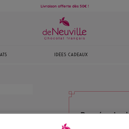
Livraison offerte dès 50€ !
ats
Idées Cadeaux
Dragées Avol
Amandes Avolas parfu