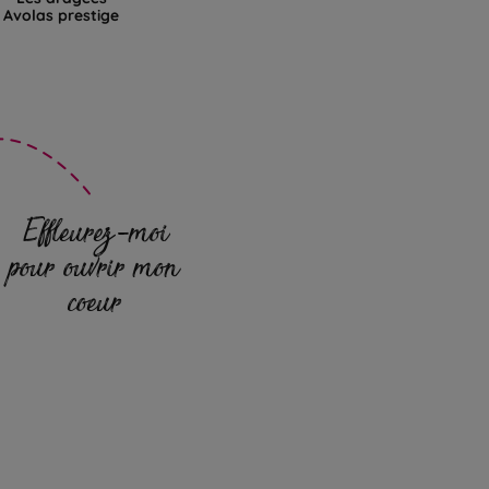
Avolas prestige
Effleurez-moi
pour ouvrir mon
coeur