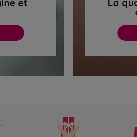
gine et
La qua