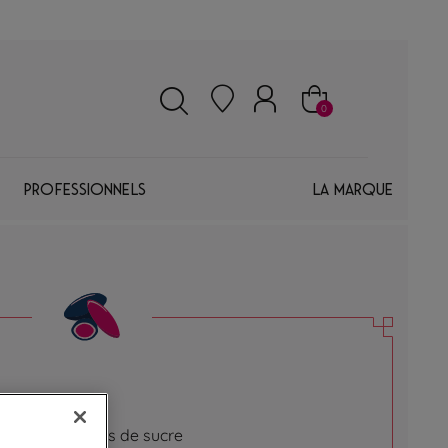
0
Professionnels
La marque
as
mées enrobées de sucre