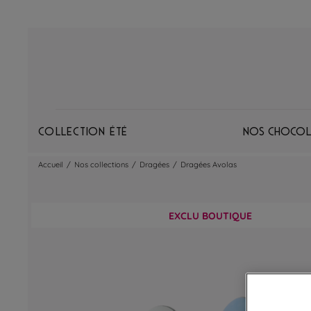
Collection Été
Nos chocol
Accueil
/
Nos collections
/
Dragées
/
Dragées Avolas
EXCLU BOUTIQUE