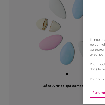
Ils nous 
personnali
partageon
avec nos p
Pour modif
dans le p
Pour plus 
Découvrir ce qui compose
un lot
Paramè