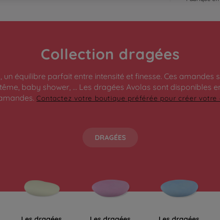
Collection dragées
un équilibre parfait entre intensité et finesse. Ces amandes
me, baby shower, ... Les dragées Avolas sont disponibles en
'amandes.
Contactez votre boutique préférée pour créer votre
DRAGÉES
Les dragées
Les dragées
Les dragées