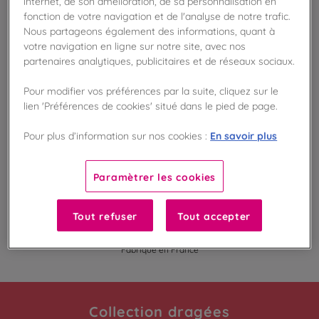
internet, de son amélioration, de sa personnalisation en
Disponible en boutique !
fonction de votre navigation et de l'analyse de notre trafic.
Vérifier la disponibilité en magasin
Nous partageons également des informations, quant à
votre navigation en ligne sur notre site, avec nos
partenaires analytiques, publicitaires et de réseaux sociaux.
Frais de port offert
dès 50€ d'achat
Pour modifier vos préférences par la suite, cliquez sur le
lien 'Préférences de cookies' situé dans le pied de page.
Gagnez 105 points de fidélité !
avec notre programme Privilège
En savoir plus
Pour plus d’information sur nos cookies :
Liste des ingrédients et allergènes
Paramètrer les cookies
Tout refuser
Tout accepter
100
%
Fabriqué en France
Collection dragées