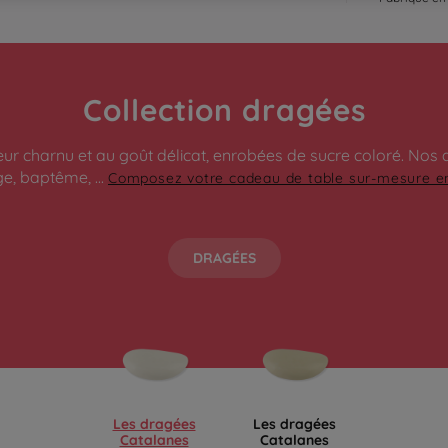
Collection dragées
charnu et au goût délicat, enrobées de sucre coloré. Nos d
e, baptême, ...
Composez votre cadeau de table sur-mesure en
DRAGÉES
Les dragées
Les dragées
Catalanes
Catalanes