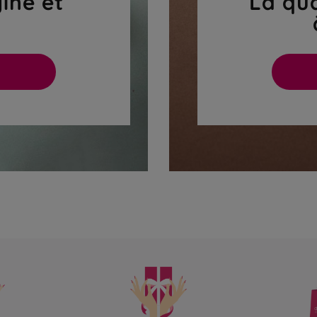
gine et
La qua