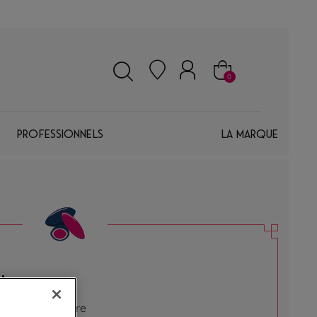
0
Professionnels
La marque
lanes
robées de sucre