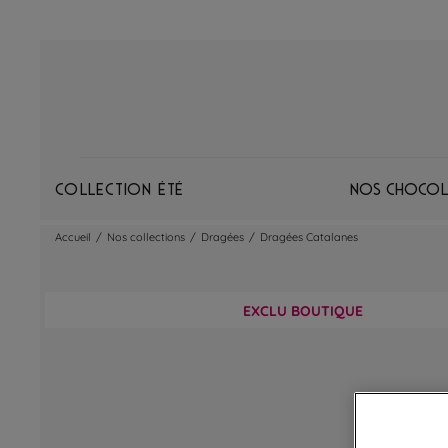
Collection Été
Nos chocol
Accueil
/
Nos collections
/
Dragées
/
Dragées Catalanes
EXCLU BOUTIQUE