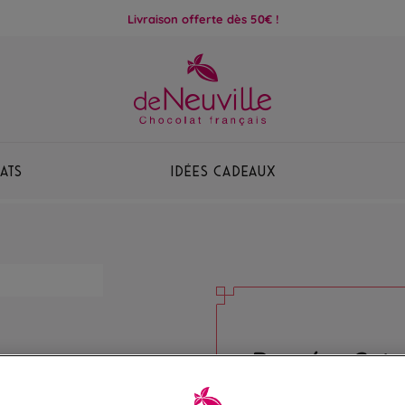
Livraison offerte dès 50€ !
ats
Idées Cadeaux
Dragées Cata
Amandes Catalanes en