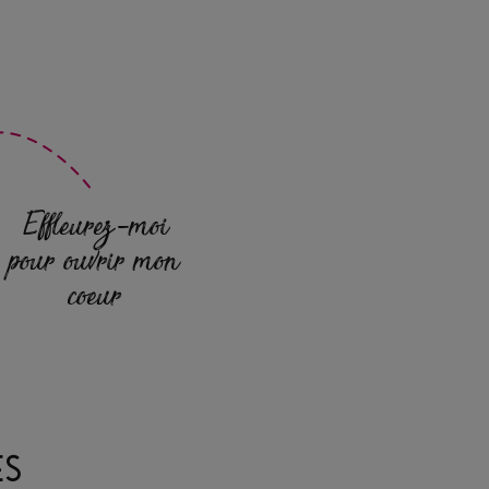
Effleurez-moi
pour ouvrir mon
coeur
ES