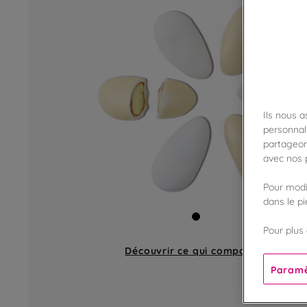
Ils nous 
personnali
partageon
avec nos p
Pour modif
dans le p
Pour plus 
Découvrir ce qui compose
un lot
Paramè