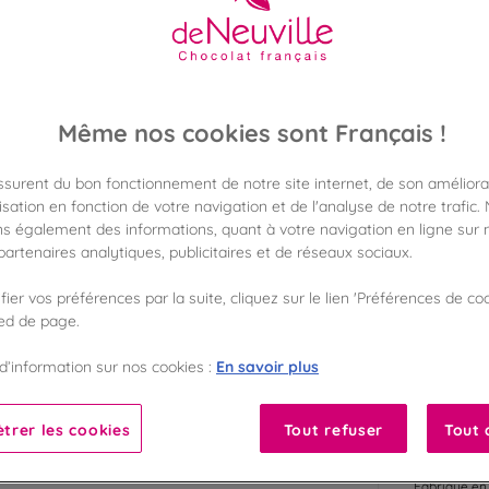
56,00 €
Poids 1 000g
(56,00 €/kg)
Même nos cookies sont Français !
Disponible en 
Vérifier la dispon
assurent du bon fonctionnement de notre site internet, de son améliora
Frais de port off
sation en fonction de votre navigation et de l'analyse de notre trafic.
dès 50€ d'achat
s également des informations, quant à votre navigation en ligne sur n
artenaires analytiques, publicitaires et de réseaux sociaux.
Gagnez 56 points 
avec notre progr
ier vos préférences par la suite, cliquez sur le lien 'Préférences de coo
ied de page.
Liste des ingrédients 
En savoir plus
d’information sur nos cookies :
trer les cookies
Tout refuser
Tout 
10
Fabriqué en