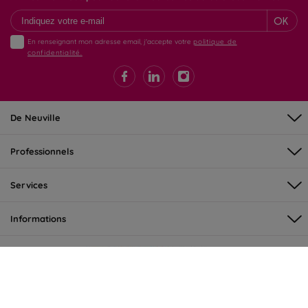
OK
En renseignant mon adresse email, j'accepte votre
politique de
confidentialité.
De Neuville
Professionnels
Services
Informations
©DeNeuville 2026 - tous droits réservés