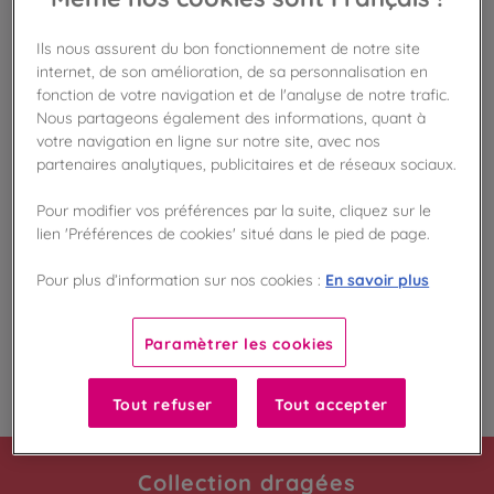
Disponible en boutique !
Vérifier la disponibilité en magasin
Ils nous assurent du bon fonctionnement de notre site
internet, de son amélioration, de sa personnalisation en
fonction de votre navigation et de l'analyse de notre trafic.
Frais de port offert
dès 50€ d'achat
Nous partageons également des informations, quant à
votre navigation en ligne sur notre site, avec nos
partenaires analytiques, publicitaires et de réseaux sociaux.
Gagnez 54 points de fidélité !
avec notre programme Privilège
Pour modifier vos préférences par la suite, cliquez sur le
lien 'Préférences de cookies' situé dans le pied de page.
Liste des ingrédients et allergènes
En savoir plus
Pour plus d’information sur nos cookies :
Paramètrer les cookies
100
%
Fabriqué en France
Tout refuser
Tout accepter
Collection dragées