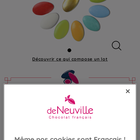
Découvrir ce qui compose
un lot
Dragées chocolat
Chocolat noir 70% enrobé de sucre coloré
55,00 €
Poids 1 000g
(55,00 €/kg)
Même nos cookies sont Français !