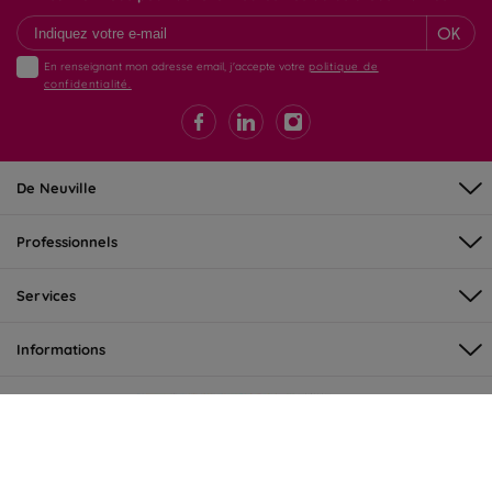
OK
En renseignant mon adresse email, j'accepte votre
politique de
confidentialité.
De Neuville
Professionnels
Services
Informations
©DeNeuville 2026 - tous droits réservés