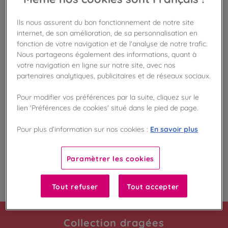
Disponible en boutique !
Vérifier la disponibilité en magasin
Ils nous assurent du bon fonctionnement de notre site
internet, de son amélioration, de sa personnalisation en
fonction de votre navigation et de l'analyse de notre trafic.
Frais de port offert
dès 50€ d'achat
Nous partageons également des informations, quant à
votre navigation en ligne sur notre site, avec nos
partenaires analytiques, publicitaires et de réseaux sociaux.
Gagnez 54 points de fidélité !
avec notre programme Privilège
Pour modifier vos préférences par la suite, cliquez sur le
lien 'Préférences de cookies' situé dans le pied de page.
Liste des ingrédients et allergènes
En savoir plus
Pour plus d’information sur nos cookies :
Paramètrer les cookies
100
%
Fabriqué en France
Tout refuser
Tout accepter
Collection dragées