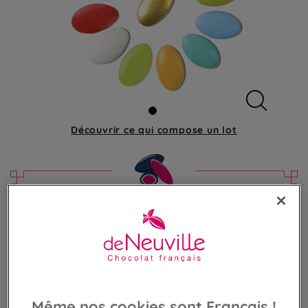
Découvrir ce qui compose
un lot
Dragées chocolat
Chocolat noir 70% enrobé de sucre coloré
55,00 €
Poids 1 000g
(55,00 €/kg)
Même nos cookies sont Français !