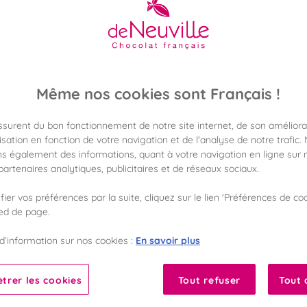
55,00 €
Poids 1 000g
(55,00 €/kg)
Disponible en 
Même nos cookies sont Français !
Vérifier la dispon
assurent du bon fonctionnement de notre site internet, de son améliora
Frais de port off
dès 50€ d'achat
sation en fonction de votre navigation et de l'analyse de notre trafic.
s également des informations, quant à votre navigation en ligne sur n
artenaires analytiques, publicitaires et de réseaux sociaux.
Gagnez 54 points 
avec notre progr
ier vos préférences par la suite, cliquez sur le lien 'Préférences de coo
ied de page.
Liste des ingrédients 
En savoir plus
d’information sur nos cookies :
trer les cookies
Tout refuser
Tout 
10
Fabriqué en