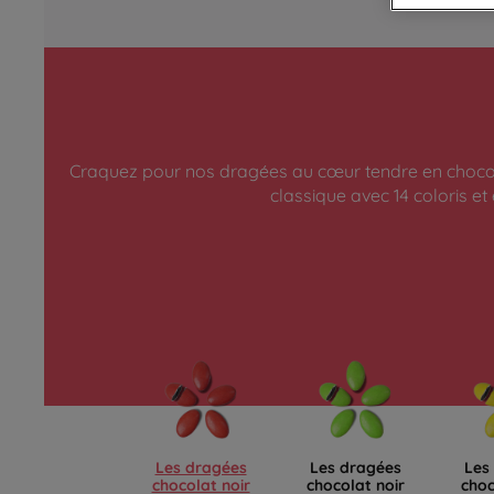
Craquez pour nos dragées au cœur tendre en chocol
classique avec 14 coloris et
Les dragées
Les dragées
Les
chocolat noir
chocolat noir
choc