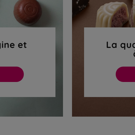
gine et
La qua