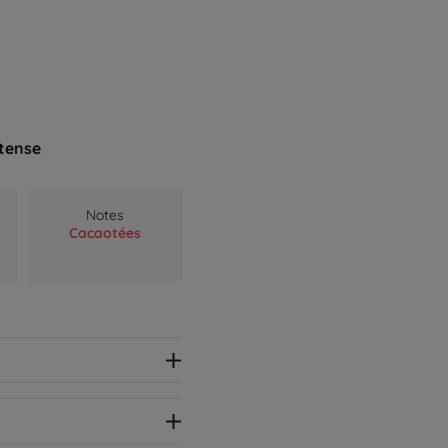
ntense
Notes
Cacaotées