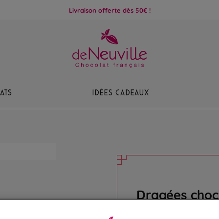
Livraison offerte dès 50€ !
ats
Idées Cadeaux
Dragées choc
Chocolat noir 70% enro