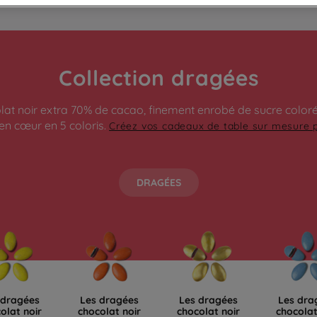
Collection dragées
at noir extra 70% de cacao, finement enrobé de sucre coloré
 en cœur en 5 coloris.
Créez vos cadeaux de table sur mesure p
DRAGÉES
 dragées
Les dragées
Les dragées
Les dra
olat noir
chocolat noir
chocolat noir
chocolat