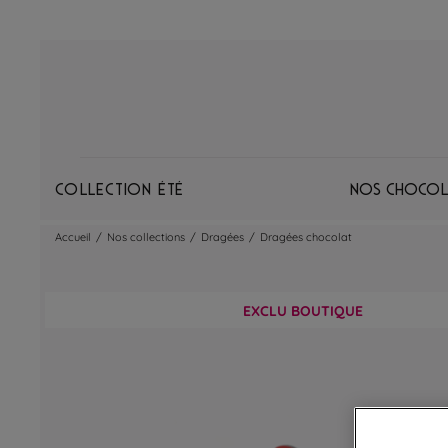
Collection Été
Nos chocol
Accueil
/
Nos collections
/
Dragées
/
Dragées chocolat
EXCLU BOUTIQUE