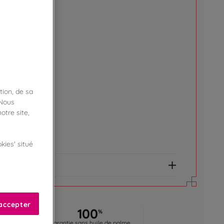
boutique !
ibilité en magasin
tion, de sa
ert
 Nous
otre site,
de fidélité !
amme Privilège
kies' situé
et allergènes
accepter
0
100
%
%
 France
Garantie sans huile de palme