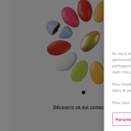
Ils nous 
personnali
partageon
avec nos p
Pour modif
dans le p
Pour plus 
Découvrir ce qui compose
un lot
Paramè