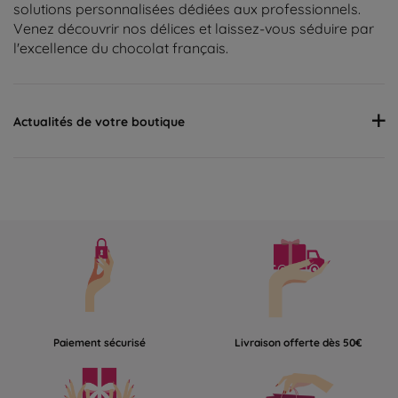
solutions personnalisées dédiées aux professionnels.
Venez découvrir nos délices et laissez-vous séduire par
l'excellence du chocolat français.
Actualités de votre boutique
Nous vous informons que votre chocolaterie sera fermée du
dimanche 18 février au 26 février 2024.
fermeture estivale jusqu'au 21 août. Bel été à tous
Paiement sécurisé
Livraison offerte dès 50€
Fermé du 20 au 28 février 2022.