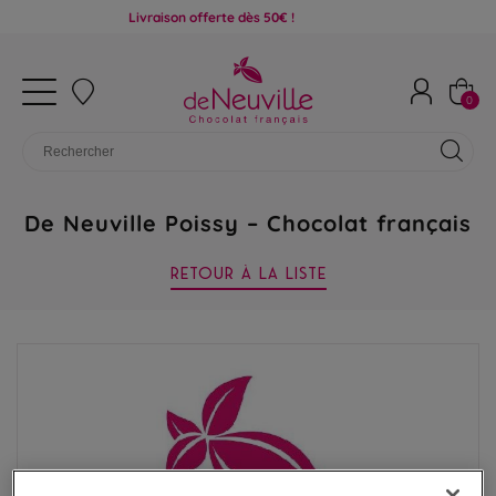
Livraison offerte dès 50€ !
0
De Neuville Poissy – Chocolat français
RETOUR À LA LISTE