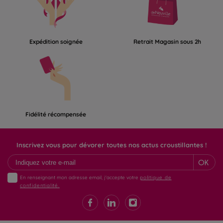
Nous vous informons que votre chocolaterie sera fermée du
dimanche 18 février au 26 février 2024.
Expédition soignée
Retrait Magasin sous 2h
fermeture estivale jusqu'au 21 août. Bel été à tous
Fermé du 20 au 28 février 2022.
Fidélité récompensée
Inscrivez vous pour dévorer toutes nos actus croustillantes !
OK
En renseignant mon adresse email, j'accepte votre
politique de
confidentialité.