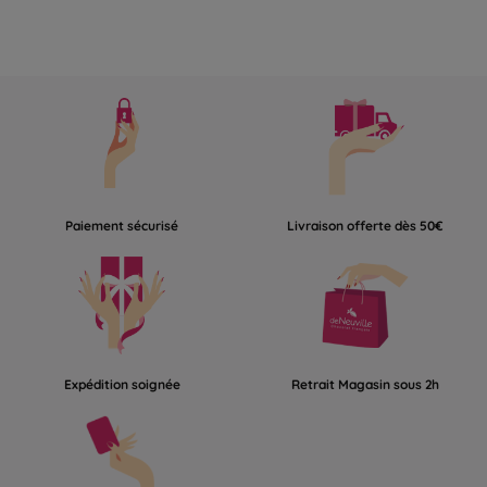
Ayez les chocottes ! #deneuville #vivonsgourmands #halloween
#chococottes #chocolatfrançais #gourmandises #fantome
Ayez les chocottes ! #deneuville #vivonsgourmands #halloween
#chococottes #chocolatfrançais #gourmandises #fantome
Paiement sécurisé
Livraison offerte dès 50€
Expédition soignée
Retrait Magasin sous 2h