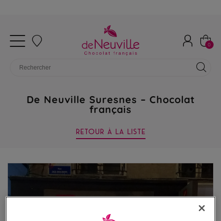
0
De Neuville Suresnes – Chocolat
français
RETOUR À LA LISTE