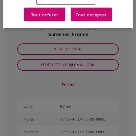
Tout refuser
Tout accepter
26 rue des Bourets
92150
Suresnes,
France
01 47 28 80 43
CONTACTS.IVCH@GMAIL.COM
Fermé
Lundi:
Fermé
Mardi:
10h30-14h00 / 15h00-19h00
Mercredi:
10h30-14h00 / 15h00-19h00