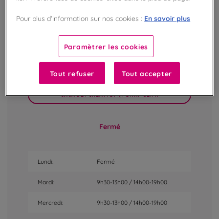
En savoir plus
Pour plus d’information sur nos cookies :
69 rue Des Halles
37000
Tours,
France
Paramètrer les cookies
02 47 05 54 81
Tout refuser
Tout accepter
CACAOETCREATION@ORANGE.FR
Fermé
Lundi:
Fermé
Mardi:
9h30-13h00 / 14h00-19h00
Mercredi:
9h30-13h00 / 14h00-19h00