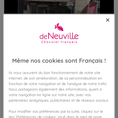
Même nos cookies sont Français !
Ils nous assurent du bon fonctionnement de notre site
internet, de son amélioration, de sa personnalisation en
fonction de votre navigation et de l'analyse de notre trafic.
Nous partageons également des informations, quant à
VOIR LES PRODUITS DANS LA BOUTIQUE
votre navigation en ligne sur notre site, avec nos
partenaires analytiques, publicitaires et de réseaux sociaux.
Pour modifier vos préférences par la suite, cliquez sur le
VOIR TOUTES LES BOUTIQUES
lien 'Préférences de cookies' situé dans le pied de page.