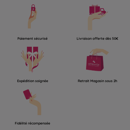
Paiement sécurisé
Livraison offerte dès 50€
Des macarons aussi jolis que bons !#deneuville #chocolat
Expédition soignée
Retrait Magasin sous 2h
#macaron
Fidélité récompensée