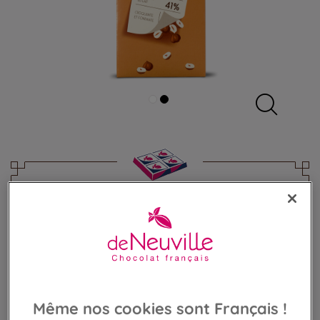
Maxi tablette Bio lait 41% - Noisettes
Chocolat au lait bio aux noisettes
8,90 €
Poids 180g
(49,44 €/kg)
Même nos cookies sont Français !
AJOUTER AU PANIER