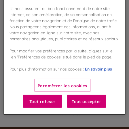
Ils nous assurent du bon fonctionnement de notre site
internet, de son amélioration, de sa personnalisation en
Disponible en boutique !
fonction de votre navigation et de l'analyse de notre trafic.
Vérifier la disponibilité en magasin
Nous partageons également des informations, quant à
votre navigation en ligne sur notre site, avec nos
Frais de port offert
partenaires analytiques, publicitaires et de réseaux sociaux.
dès 50€ d'achat
Pour modifier vos préférences par la suite, cliquez sur le
lien 'Préférences de cookies' situé dans le pied de page.
Gagnez 8 points de fidélité !
avec notre programme Privilège
En savoir plus
Pour plus d’information sur nos cookies :
Liste des ingrédients et allergènes
Paramètrer les cookies
Tout refuser
Tout accepter
100
%
Fabriqué en France