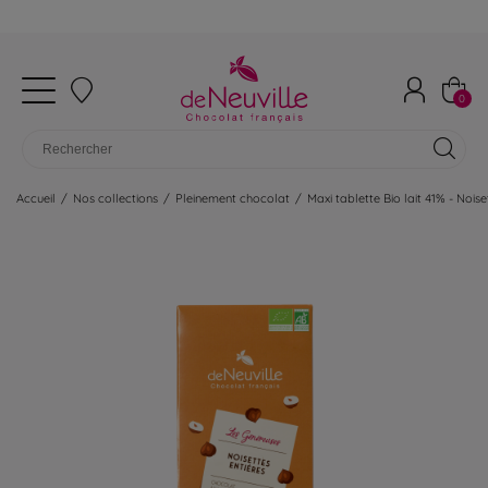
0
Accueil
/
Nos collections
/
Pleinement chocolat
/
Maxi tablette Bio lait 41% - Noise