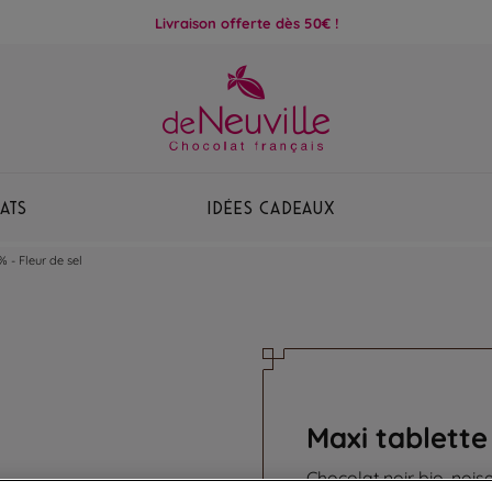
Livraison offerte dès 50€ !
ats
Idées Cadeaux
% - Fleur de sel
Maxi tablette 
Chocolat noir bio, noise