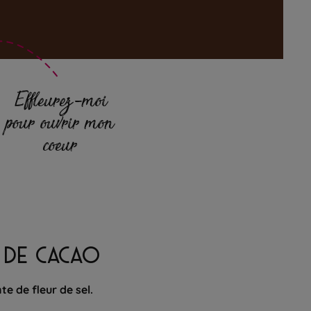
Effleurez-moi
pour ouvrir mon
coeur
% DE CACAO
e de fleur de sel.