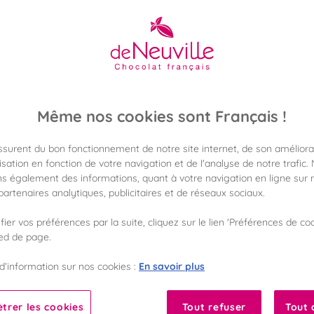
8,90 €
Poids 180g
(49,44 €/kg)
Même nos cookies sont Français !
Disponible en 
Vérifier la dispon
assurent du bon fonctionnement de notre site internet, de son améliora
sation en fonction de votre navigation et de l'analyse de notre trafic.
Frais de port off
s également des informations, quant à votre navigation en ligne sur n
dès 50€ d'achat
artenaires analytiques, publicitaires et de réseaux sociaux.
ier vos préférences par la suite, cliquez sur le lien 'Préférences de coo
Gagnez 8 points d
avec notre progr
ied de page.
En savoir plus
d’information sur nos cookies :
Liste des ingrédients 
trer les cookies
Tout refuser
Tout 