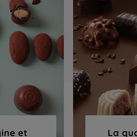
gine et
La qua