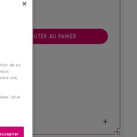
AJOUTER AU PANIER
boutique !
ibilité en magasin
tion, de sa
 Nous
ert
otre site,
kies' situé
e fidélité !
amme Privilège
et allergènes
accepter