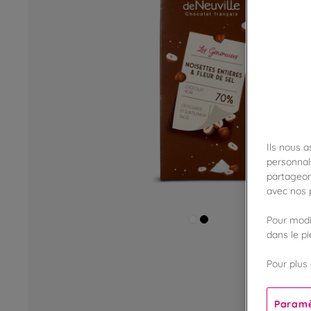
Ils nous 
personnali
partageon
avec nos p
Pour modif
dans le p
Pour plus 
Paramè