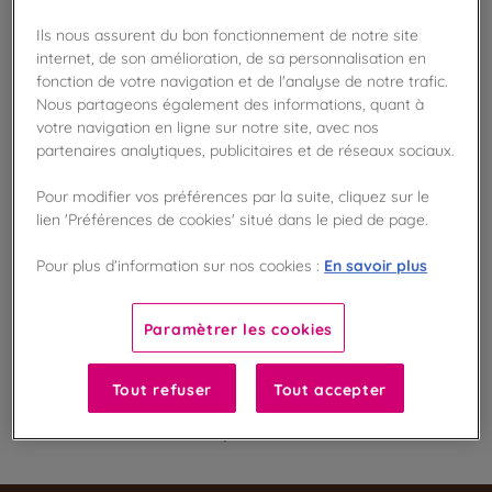
Ils nous assurent du bon fonctionnement de notre site
internet, de son amélioration, de sa personnalisation en
Disponible en boutique !
fonction de votre navigation et de l'analyse de notre trafic.
Vérifier la disponibilité en magasin
Nous partageons également des informations, quant à
votre navigation en ligne sur notre site, avec nos
Frais de port offert
partenaires analytiques, publicitaires et de réseaux sociaux.
dès 50€ d'achat
Pour modifier vos préférences par la suite, cliquez sur le
Gagnez 8 points de fidélité !
lien 'Préférences de cookies' situé dans le pied de page.
avec notre programme Privilège
En savoir plus
Pour plus d’information sur nos cookies :
Liste des ingrédients et allergènes
Paramètrer les cookies
Tout refuser
Tout accepter
100
%
Fabriqué en France