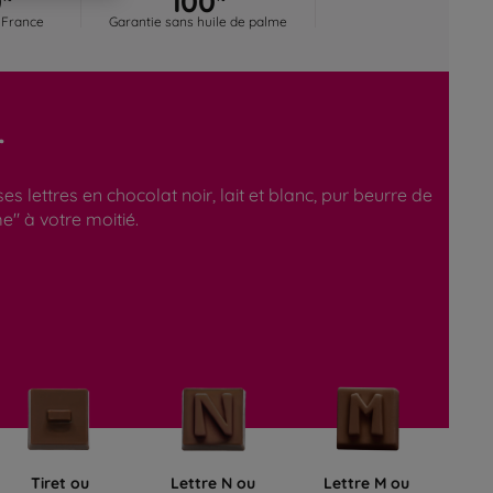
 France
Garantie sans huile de palme
r
lettres en chocolat noir, lait et blanc, pur beurre de
e" à votre moitié.
Tiret ou
Lettre N ou
Lettre M ou