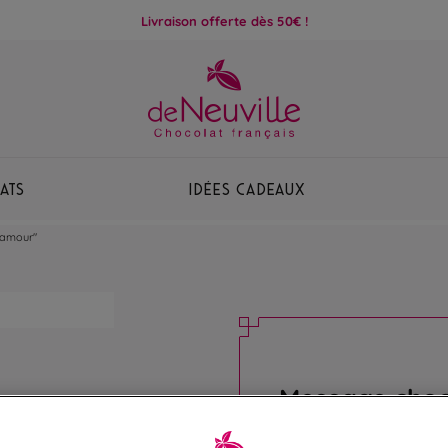
Livraison offerte dès 50€ !
ats
Idées Cadeaux
 amour"
Message choc
amour"