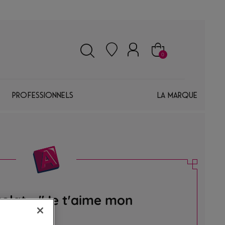
0
Professionnels
La marque
olat - "Je t'aime mon