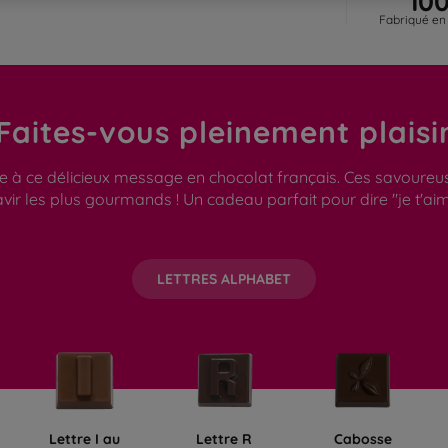
Fabriqué en
Faites-vous pleinement plaisi
 ce délicieux message en chocolat français. Ces savoureuses 
vir les plus gourmands ! Un cadeau parfait pour dire "je t'aim
LETTRES ALPHABET
Lettre I au
Lettre R
Cabosse