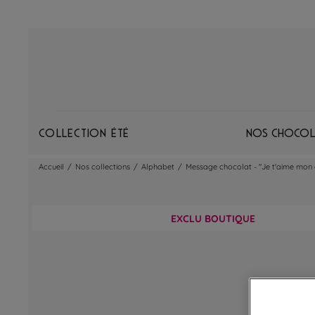
Collection Été
Nos chocol
Accueil
/
Nos collections
/
Alphabet
/
Message chocolat - "Je t'aime mon
EXCLU BOUTIQUE