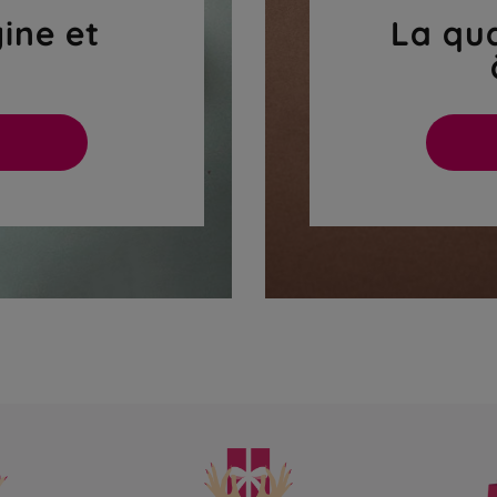
gine et
La qua