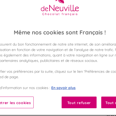
Dites-le avec gourmand
25,90 €
Poids 150g
(172,66 €/kg)
Même nos cookies sont Français !
Disponible en 
Vérifier la dispon
assurent du bon fonctionnement de notre site internet, de son améliora
sation en fonction de votre navigation et de l'analyse de notre trafic.
Frais de port off
s également des informations, quant à votre navigation en ligne sur n
dès 50€ d'achat
artenaires analytiques, publicitaires et de réseaux sociaux.
Gagnez 25 points 
ier vos préférences par la suite, cliquez sur le lien 'Préférences de coo
avec notre progr
ied de page.
En savoir plus
d’information sur nos cookies :
Liste des ingrédients 
trer les cookies
Tout refuser
Tout 
10