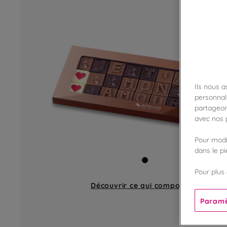
Ils nous 
personnali
partageon
avec nos p
Pour modif
dans le p
Pour plus 
Découvrir ce qui compose
un étui
Paramè