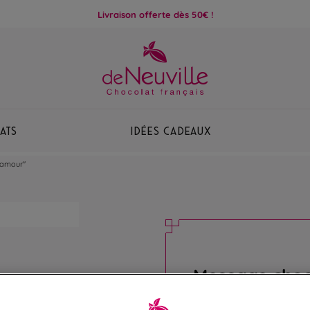
Livraison offerte dès 50€ !
ats
Idées Cadeaux
 amour"
Message choc
amour"