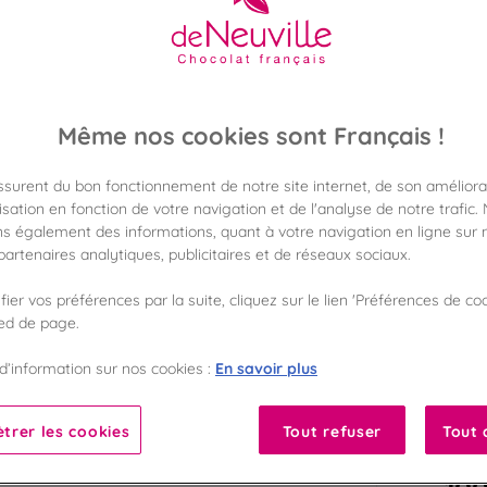
Dites-le avec gourmand
25,90 €
Poids 150g
(172,66 €/kg)
Même nos cookies sont Français !
Disponible en 
Vérifier la dispon
assurent du bon fonctionnement de notre site internet, de son améliora
sation en fonction de votre navigation et de l'analyse de notre trafic.
Frais de port off
s également des informations, quant à votre navigation en ligne sur n
dès 50€ d'achat
artenaires analytiques, publicitaires et de réseaux sociaux.
Gagnez 25 points 
ier vos préférences par la suite, cliquez sur le lien 'Préférences de coo
avec notre progr
ied de page.
En savoir plus
d’information sur nos cookies :
Liste des ingrédients 
trer les cookies
Tout refuser
Tout 
10