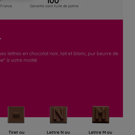
 France
Garantie sans huile de palme
r
lettres en chocolat noir, lait et blanc, pur beurre de
e" à votre moitié.
Tiret ou
Lettre N ou
Lettre M ou