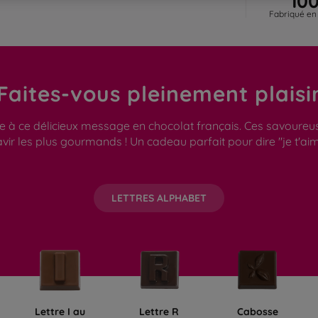
Fabriqué en
Faites-vous pleinement plaisi
 ce délicieux message en chocolat français. Ces savoureuses 
vir les plus gourmands ! Un cadeau parfait pour dire "je t'aim
LETTRES ALPHABET
Lettre I au
Lettre R
Cabosse