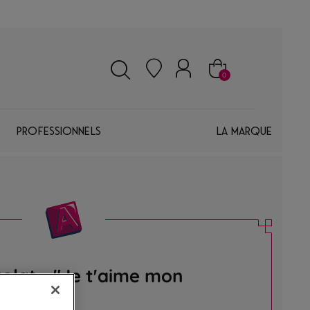
0
Professionnels
La marque
olat - "Je t'aime mon