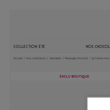
Collection Été
Nos chocol
Accueil
/
Nos collections
/
Alphabet
/
Message chocolat - "Je t'aime mon
EXCLU BOUTIQUE