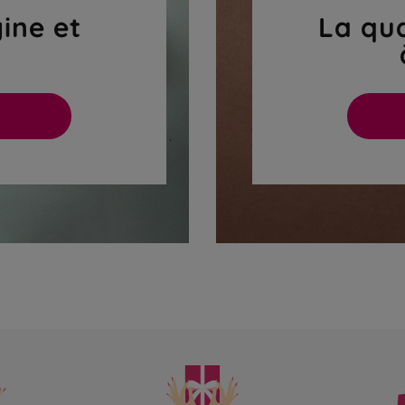
gine et
La qua