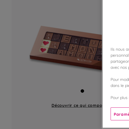
Ils nous 
personnali
partageon
avec nos p
Pour modif
dans le p
Pour plus 
Découvrir ce qui compose
un étui
Paramè