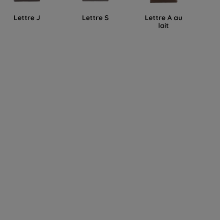
Lettre J
Lettre S
Lettre A au
L
lait