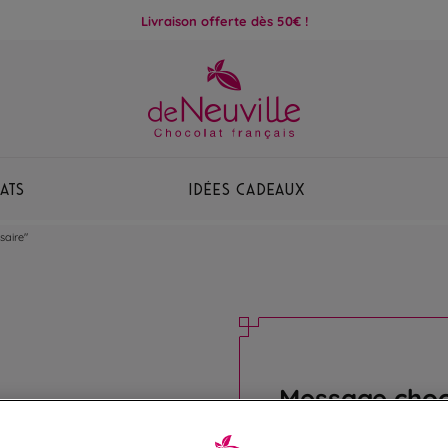
Livraison offerte dès 50€ !
ats
Idées Cadeaux
saire"
Message choco
Message "Joyeux anniv