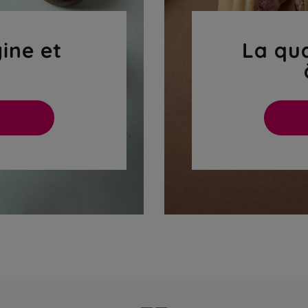
gine et
La qua