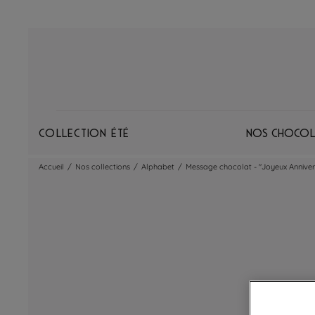
Collection Été
Nos chocol
Accueil
/
Nos collections
/
Alphabet
/
Message chocolat - "Joyeux Anniver