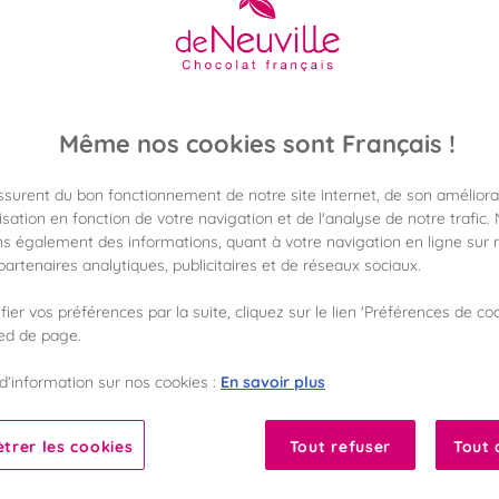
25,90 €
Poids 150g
(172,66 €/kg)
Même nos cookies sont Français !
assurent du bon fonctionnement de notre site internet, de son améliora
Disponible en 
sation en fonction de votre navigation et de l'analyse de notre trafic.
Vérifier la dispon
s également des informations, quant à votre navigation en ligne sur n
artenaires analytiques, publicitaires et de réseaux sociaux.
Frais de port off
dès 50€ d'achat
ier vos préférences par la suite, cliquez sur le lien 'Préférences de coo
ied de page.
Gagnez 25 points 
avec notre progr
En savoir plus
d’information sur nos cookies :
ocolat
Liste des ingrédients 
trer les cookies
Tout refuser
Tout 