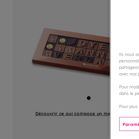
Ils nous 
personnali
partageon
avec nos p
Pour modif
dans le p
Pour plus 
Découvrir ce qui compose
un message en ch
Paramè