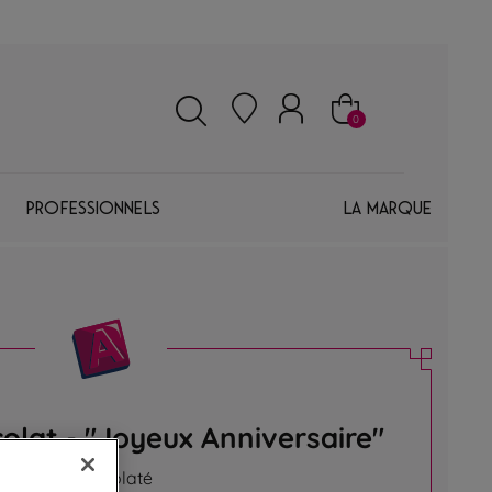
0
Professionnels
La marque
lat - "Joyeux Anniversaire"
ersaire" chocolaté