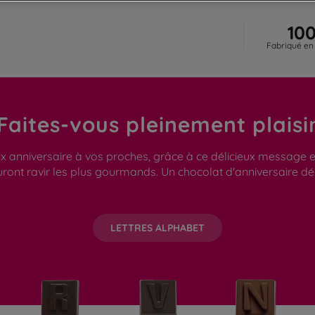
10
Fabriqué en
Faites-vous pleinement plaisi
x anniversaire à vos proches, grâce à ce délicieux message en
auront ravir les plus gourmands. Un chocolat d'anniversaire dé
LETTRES ALPHABET