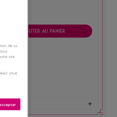
AJOUTER AU PANIER
tion, de sa
boutique !
 Nous
ibilité en magasin
otre site,
ert
kies' situé
de fidélité !
amme Privilège
et allergènes
accepter