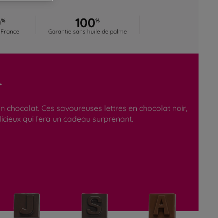
0
100
%
%
 France
Garantie sans huile de palme
r
 chocolat. Ces savoureuses lettres en chocolat noir,
licieux qui fera un cadeau surprenant.