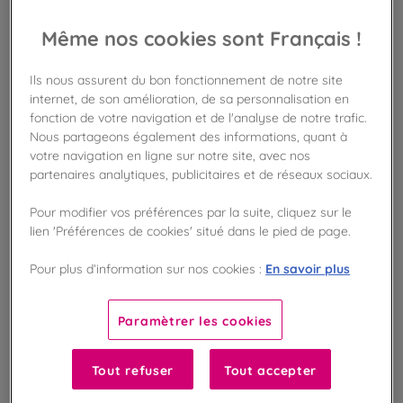
AJOUTER AU PANIER
Même nos cookies sont Français !
Disponible en boutique !
Ils nous assurent du bon fonctionnement de notre site
Vérifier la disponibilité en magasin
internet, de son amélioration, de sa personnalisation en
fonction de votre navigation et de l'analyse de notre trafic.
Nous partageons également des informations, quant à
Frais de port offert
dès 50€ d'achat
votre navigation en ligne sur notre site, avec nos
partenaires analytiques, publicitaires et de réseaux sociaux.
Gagnez 14 points de fidélité !
Pour modifier vos préférences par la suite, cliquez sur le
avec notre programme Privilège
lien 'Préférences de cookies' situé dans le pied de page.
En savoir plus
Pour plus d’information sur nos cookies :
Liste des ingrédients et allergènes
Paramètrer les cookies
100
%
Tout refuser
Tout accepter
Fabriqué en France