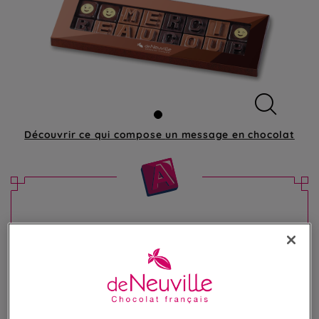
Découvrir ce qui compose
un message en chocolat
Message chocolat - "Merci Beaucoup"
Offrez un message unique et gourmand
14,90 €
Poids 80g
(186,25 €/kg)