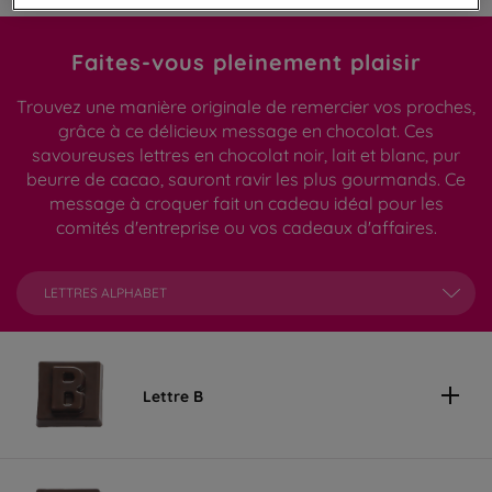
Faites-vous pleinement plaisir
Trouvez une manière originale de remercier vos proches,
grâce à ce délicieux message en chocolat. Ces
savoureuses lettres en chocolat noir, lait et blanc, pur
beurre de cacao, sauront ravir les plus gourmands. Ce
message à croquer fait un cadeau idéal pour les
comités d'entreprise ou vos cadeaux d'affaires.
LETTRES ALPHABET
Lettre B