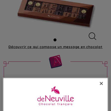
Découvrir ce qui compose
un message en chocolat
Message chocolat - "Merci Beaucoup"
Offrez un message unique et gourmand
14,90 €
Poids 80g
(186,25 €/kg)