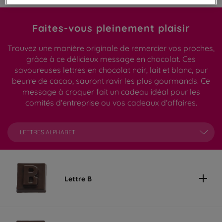
Faites-vous pleinement plaisir
Trouvez une manière originale de remercier vos proches,
grâce à ce délicieux message en chocolat. Ces
savoureuses lettres en chocolat noir, lait et blanc, pur
beurre de cacao, sauront ravir les plus gourmands. Ce
message à croquer fait un cadeau idéal pour les
comités d'entreprise ou vos cadeaux d'affaires.
LETTRES ALPHABET
Lettre B