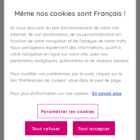
AJOUTER AU PANIER
Même nos cookies sont Français !
Disponible en boutique !
Ils nous assurent du bon fonctionnement de notre site
Vérifier la disponibilité en magasin
internet, de son amélioration, de sa personnalisation en
fonction de votre navigation et de l'analyse de notre trafic.
Nous partageons également des informations, quant à
Frais de port offert
dès 50€ d'achat
votre navigation en ligne sur notre site, avec nos
partenaires analytiques, publicitaires et de réseaux sociaux.
Gagnez 14 points de fidélité !
Pour modifier vos préférences par la suite, cliquez sur le
avec notre programme Privilège
lien 'Préférences de cookies' situé dans le pied de page.
En savoir plus
Pour plus d’information sur nos cookies :
Liste des ingrédients et allergènes
Paramètrer les cookies
100
%
Tout refuser
Tout accepter
Fabriqué en France