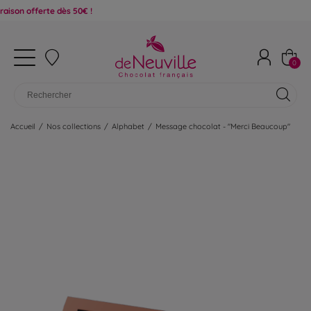
ferte dès 50€ !
0
Accueil
/
Nos collections
/
Alphabet
/
Message chocolat - "Merci Beaucoup"