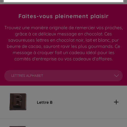
Faites-vous pleinement plaisir
Trouvez une manière originale de remercier vos proches,
grâce à ce délicieux message en chocolat. Ces
savoureuses lettres en chocolat noir, lait et blanc, pur
beurre de cacao, sauront ravir les plus gourmands. Ce
message à croquer fait un cadeau idéal pour les
comités d'entreprise ou vos cadeaux d'affaires.
LETTRES ALPHABET
Lettre B