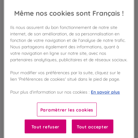
AJOUTER AU PANIER
Même nos cookies sont Français !
Disponible en boutique !
Ils nous assurent du bon fonctionnement de notre site
Vérifier la disponibilité en magasin
internet, de son amélioration, de sa personnalisation en
fonction de votre navigation et de l'analyse de notre trafic.
Nous partageons également des informations, quant à
Frais de port offert
dès 50€ d'achat
votre navigation en ligne sur notre site, avec nos
partenaires analytiques, publicitaires et de réseaux sociaux.
Gagnez 14 points de fidélité !
Pour modifier vos préférences par la suite, cliquez sur le
avec notre programme Privilège
lien 'Préférences de cookies' situé dans le pied de page.
En savoir plus
Pour plus d’information sur nos cookies :
Liste des ingrédients et allergènes
Paramètrer les cookies
100
%
Tout refuser
Tout accepter
Fabriqué en France