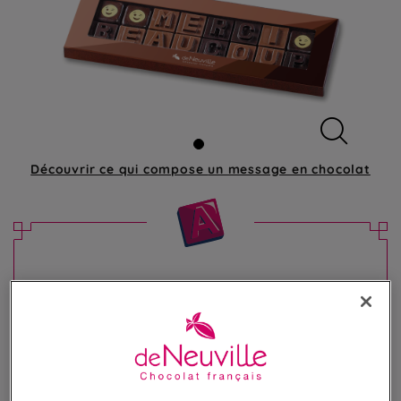
Découvrir ce qui compose
un message en chocolat
Message chocolat - "Merci Beaucoup"
Offrez un message unique et gourmand
14,90 €
Poids 80g
(186,25 €/kg)