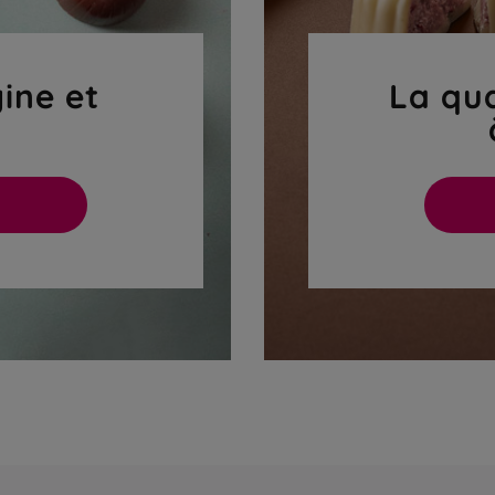
gine et
La qua