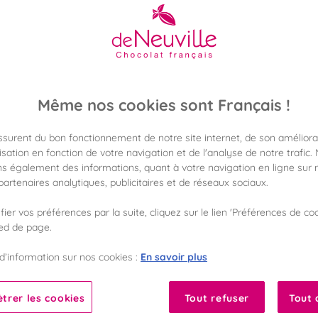
14,90 €
Poids 80g
(186,25 €/kg)
Même nos cookies sont Français !
Disponible en 
assurent du bon fonctionnement de notre site internet, de son améliora
Vérifier la dispon
sation en fonction de votre navigation et de l'analyse de notre trafic.
s également des informations, quant à votre navigation en ligne sur n
Frais de port off
artenaires analytiques, publicitaires et de réseaux sociaux.
dès 50€ d'achat
ier vos préférences par la suite, cliquez sur le lien 'Préférences de coo
Gagnez 14 points 
ied de page.
avec notre progr
En savoir plus
d’information sur nos cookies :
ocolat
Liste des ingrédients 
trer les cookies
Tout refuser
Tout 