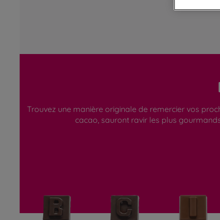
Trouvez une manière originale de remercier vos proche
cacao, sauront ravir les plus gourmands