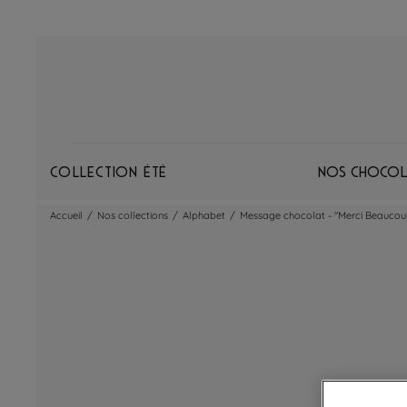
Collection Été
Nos chocol
Accueil
/
Nos collections
/
Alphabet
/
Message chocolat - "Merci Beaucou