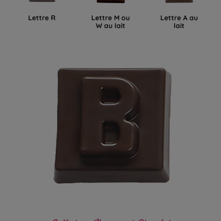
Lettre R
Lettre M ou
Lettre A au
W au lait
lait