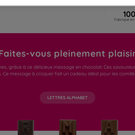
10
Fabriqué en
Faites-vous pleinement plaisi
s, grâce à ce délicieux message en chocolat. Ces savoureuses 
. Ce message à croquer fait un cadeau idéal pour les comités
LETTRES ALPHABET