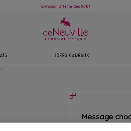
Livraison offerte dès 50€ !
ats
Idées Cadeaux
p"
Message choc
Offrez un message un