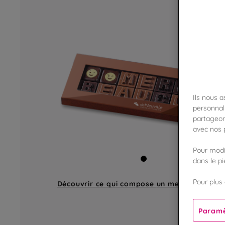
Ils nous 
personnali
partageon
avec nos p
Pour modif
dans le p
Pour plus 
Découvrir ce qui compose
un message en ch
Paramè