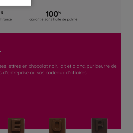
0
100
%
%
 France
Garantie sans huile de palme
r
lettres en chocolat noir, lait et blanc, pur beurre de
 d'entreprise ou vos cadeaux d'affaires.