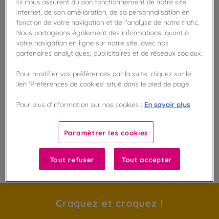
Ils nous assurent du bon fonctionnement de notre site
Vérifier la disponibilité en magasin
internet, de son amélioration, de sa personnalisation en
fonction de votre navigation et de l'analyse de notre trafic.
Frais de port offert
Nous partageons également des informations, quant à
dès 50€ d'achat
votre navigation en ligne sur notre site, avec nos
partenaires analytiques, publicitaires et de réseaux sociaux.
Gagnez 10 points de fidélité !
avec notre programme Privilège
Pour modifier vos préférences par la suite, cliquez sur le
lien 'Préférences de cookies' situé dans le pied de page.
Liste des ingrédients et allergènes
En savoir plus
Pour plus d’information sur nos cookies :
Paramètrer les cookies
100
%
Tout refuser
Tout accepter
Fabriqué en France
Craquez et croquez !