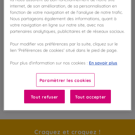
internet, de son amélioration, de sa personnalisation en
Disponible en boutique !
Vérifier la disponibilité en magasin
fonction de votre navigation et de l'analyse de notre trafic.
Nous partageons également des informations, quant à
votre navigation en ligne sur notre site, avec nos
Frais de port offert
partenaires analytiques, publicitaires et de réseaux sociaux.
dès 50€ d'achat
Pour modifier vos préférences par la suite, cliquez sur le
Gagnez 10 points de fidélité !
lien 'Préférences de cookies' situé dans le pied de page.
avec notre programme Privilège
En savoir plus
Pour plus d’information sur nos cookies :
Liste des ingrédients et allergènes
Paramètrer les cookies
Tout refuser
Tout accepter
100
%
Fabriqué en France
Craquez et croquez !