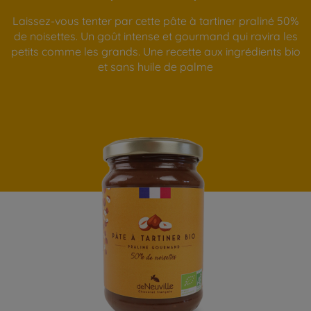
Laissez-vous tenter par cette pâte à tartiner praliné 50%
de noisettes. Un goût intense et gourmand qui ravira les
petits comme les grands. Une recette aux ingrédients bio
et sans huile de palme