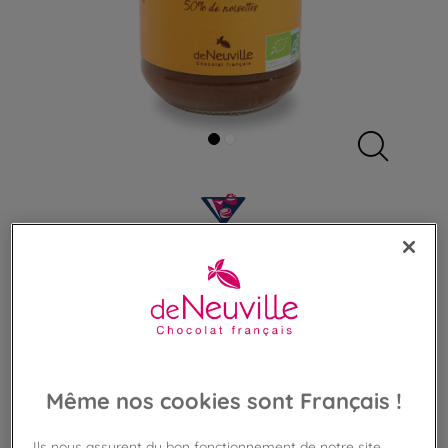
Pâte à tartiner praliné aux noisettes
bio
Praliné 50% noisettes
10,90 €
Même nos cookies sont Français !
Poids 300g
(36,33 €/kg)
Ils nous assurent du bon fonctionnement de notre site