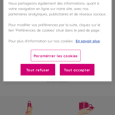
faire un véritable plaisir gourmand à votre famille,
Nous partageons également des informations, quant à
à vos amis ou à vos collaborateurs
votre navigation en ligne sur notre site, avec nos
En savoir plus
partenaires analytiques, publicitaires et de réseaux sociaux.
Pour modifier vos préférences par la suite, cliquez sur le
lien 'Préférences de cookies' situé dans le pied de page.
En savoir plus
Pour plus d’information sur nos cookies :
100
%
Fabriqué en France
Paramètrer les cookies
De Neuville, chocolatier français, vous propose une large gamme de
délicieux chocolats au lait, blancs et noirs dans des élégants coffrets,
Tout refuser
Tout accepter
ballotins ou étuis pour pouvoir offrir le meilleur du chocolat et faire
un véritable plaisir gourmand à votre famille, à vos amis ou à vos
collaborateurs