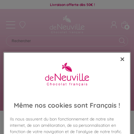
Livraison offerte dès 50€ !
0
Accueil
/
Plan chocolat
Même nos cookies sont Français !
PLAN CHOCOLAT
De Neuville, chocolatier français, vous propose une
Ils nous assurent du bon fonctionnement de notre site
large gamme de délicieux chocolats au lait, blancs
internet, de son amélioration, de sa personnalisation en
et noirs dans des élégants coffrets, ballotins ou
étuis pour pouvoir offrir le meilleur du chocolat et
fonction de votre navigation et de l'analyse de notre trafic.