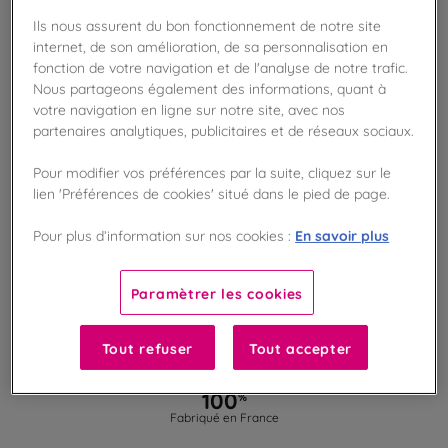
AJOUTER AU PANIER
Ils nous assurent du bon fonctionnement de notre site
internet, de son amélioration, de sa personnalisation en
fonction de votre navigation et de l'analyse de notre trafic.
Disponible en boutique !
Nous partageons également des informations, quant à
Vérifier la disponibilité en magasin
votre navigation en ligne sur notre site, avec nos
partenaires analytiques, publicitaires et de réseaux sociaux.
Frais de port offert
dès 50€ d'achat
Pour modifier vos préférences par la suite, cliquez sur le
lien 'Préférences de cookies' situé dans le pied de page.
Gagnez 25 points de fidélité !
En savoir plus
Pour plus d’information sur nos cookies :
avec notre programme Privilège
Paramètrer les cookies
Liste des ingrédients et allergènes
Tout refuser
Tout accepter
100
%
Fabriqué en France