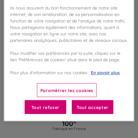
AJOUTER AU PANIER
Ils nous assurent du bon fonctionnement de notre site
internet, de son amélioration, de sa personnalisation en
fonction de votre navigation et de l'analyse de notre trafic.
Disponible en boutique !
Nous partageons également des informations, quant à
Vérifier la disponibilité en magasin
votre navigation en ligne sur notre site, avec nos
partenaires analytiques, publicitaires et de réseaux sociaux.
Frais de port offert
dès 50€ d'achat
Pour modifier vos préférences par la suite, cliquez sur le
lien 'Préférences de cookies' situé dans le pied de page.
Gagnez 25 points de fidélité !
En savoir plus
Pour plus d’information sur nos cookies :
avec notre programme Privilège
Paramètrer les cookies
Liste des ingrédients et allergènes
Tout refuser
Tout accepter
100
%
Fabriqué en France