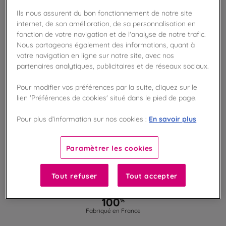
AJOUTER AU PANIER
Ils nous assurent du bon fonctionnement de notre site
internet, de son amélioration, de sa personnalisation en
fonction de votre navigation et de l'analyse de notre trafic.
Disponible en boutique !
Nous partageons également des informations, quant à
Vérifier la disponibilité en magasin
votre navigation en ligne sur notre site, avec nos
partenaires analytiques, publicitaires et de réseaux sociaux.
Frais de port offert
dès 50€ d'achat
Pour modifier vos préférences par la suite, cliquez sur le
lien 'Préférences de cookies' situé dans le pied de page.
Gagnez 25 points de fidélité !
En savoir plus
Pour plus d’information sur nos cookies :
avec notre programme Privilège
Paramètrer les cookies
Liste des ingrédients et allergènes
Tout refuser
Tout accepter
100
%
Fabriqué en France