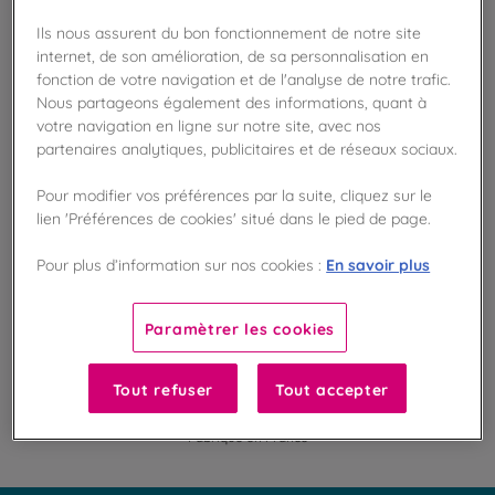
Ils nous assurent du bon fonctionnement de notre site
internet, de son amélioration, de sa personnalisation en
Disponible en boutique !
fonction de votre navigation et de l'analyse de notre trafic.
Vérifier la disponibilité en magasin
Nous partageons également des informations, quant à
votre navigation en ligne sur notre site, avec nos
Frais de port offert
partenaires analytiques, publicitaires et de réseaux sociaux.
dès 50€ d'achat
Pour modifier vos préférences par la suite, cliquez sur le
lien 'Préférences de cookies' situé dans le pied de page.
Gagnez 20 points de fidélité !
avec notre programme Privilège
En savoir plus
Pour plus d’information sur nos cookies :
Liste des ingrédients et allergènes
Paramètrer les cookies
Tout refuser
Tout accepter
100
%
Fabriqué en France