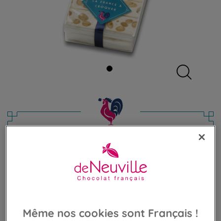
Réglette de 28 nougats de Montélimar
L'authentique nougat de Montélimar
20,90 €
Poids 280g
(74,64 €/kg)
Même nos cookies sont Français !
BIENTÔT DE RETOUR