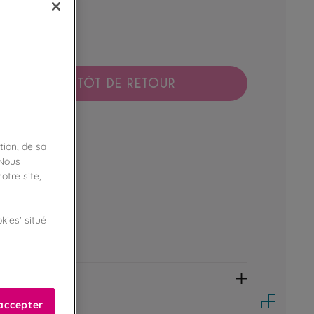
BIENTÔT DE RETOUR
boutique !
ibilité en magasin
tion, de sa
 Nous
otre site,
ert
kies' situé
de fidélité !
amme Privilège
et allergènes
accepter