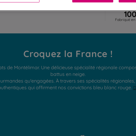
10
Fabriqué en
Croquez la France !
ats de Montélimar. Une délicieuse spécialité régionale compo
battus en neige.
rmandes qu'engagées. À travers ses spécialités régionales, D
thentiques qui affirment nos convictions bleu blanc rouge.
D