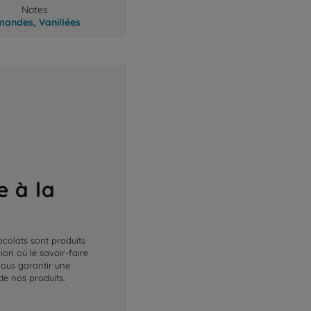
Notes
mandes,
Vanillées
e à la
ocolats sont produits
on où le savoir-faire
 vous garantir une
de nos produits.