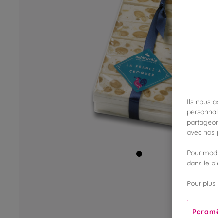
Ils nous 
personnali
partageon
avec nos p
Pour modif
dans le p
Pour plus 
Paramè