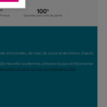
0
100
%
%
 France
Garantie sans huile de palme
sée d’amandes, de miel, de sucre et de blancs d’œufs
e Neuville soutient les artisans locaux et l'économie
écouvrez en plus sur nos engagements RSE.