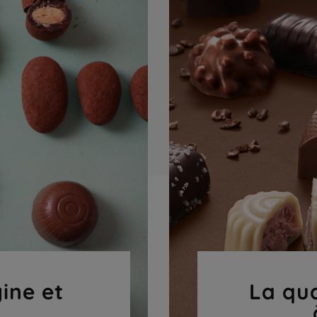
gine et
La qua