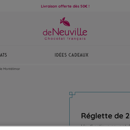
Livraison offerte dès 50€ !
ats
Idées Cadeaux
de Montélimar
Réglette de 
L'authentique nougat 