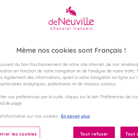
20,90 €
Poids 280g
(74,64 €/kg)
Même nos cookies sont Français !
Disponible en 
Vérifier la dispon
assurent du bon fonctionnement de notre site internet, de son améliora
sation en fonction de votre navigation et de l'analyse de notre trafic.
s également des informations, quant à votre navigation en ligne sur n
Frais de port off
dès 50€ d'achat
artenaires analytiques, publicitaires et de réseaux sociaux.
ier vos préférences par la suite, cliquez sur le lien 'Préférences de coo
Gagnez 20 points 
ied de page.
avec notre progr
En savoir plus
d’information sur nos cookies :
Liste des ingrédients 
trer les cookies
Tout refuser
Tout 