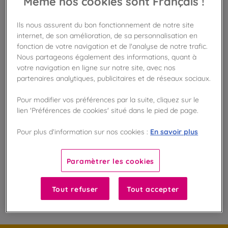
Même nos cookies sont Français !
Ils nous assurent du bon fonctionnement de notre site
Disponible en boutique !
internet, de son amélioration, de sa personnalisation en
Vérifier la disponibilité en magasin
fonction de votre navigation et de l'analyse de notre trafic.
Nous partageons également des informations, quant à
Frais de port offert
votre navigation en ligne sur notre site, avec nos
dès 50€ d'achat
partenaires analytiques, publicitaires et de réseaux sociaux.
Pour modifier vos préférences par la suite, cliquez sur le
Gagnez 12 points de fidélité !
avec notre programme Privilège
lien 'Préférences de cookies' situé dans le pied de page.
En savoir plus
Pour plus d’information sur nos cookies :
Liste des ingrédients et allergènes
Paramètrer les cookies
Tout refuser
Tout accepter
100
%
Fabriqué en France