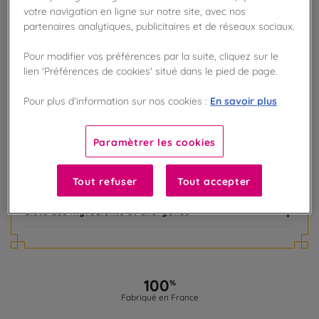
votre navigation en ligne sur notre site, avec nos
AJOUTER AU PANIER
partenaires analytiques, publicitaires et de réseaux sociaux.
Pour modifier vos préférences par la suite, cliquez sur le
Disponible en boutique !
lien 'Préférences de cookies' situé dans le pied de page.
Vérifier la disponibilité en magasin
En savoir plus
Pour plus d’information sur nos cookies :
Frais de port offert
dès 50€ d'achat
Paramètrer les cookies
Gagnez 12 points de fidélité !
avec notre programme Privilège
Tout refuser
Tout accepter
Liste des ingrédients et allergènes
100
%
Fabriqué en France