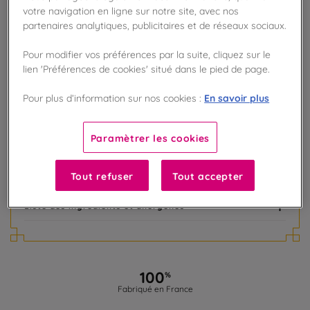
votre navigation en ligne sur notre site, avec nos
AJOUTER AU PANIER
partenaires analytiques, publicitaires et de réseaux sociaux.
Pour modifier vos préférences par la suite, cliquez sur le
Disponible en boutique !
lien 'Préférences de cookies' situé dans le pied de page.
Vérifier la disponibilité en magasin
En savoir plus
Pour plus d’information sur nos cookies :
Frais de port offert
dès 50€ d'achat
Paramètrer les cookies
Gagnez 12 points de fidélité !
avec notre programme Privilège
Tout refuser
Tout accepter
Liste des ingrédients et allergènes
100
%
Fabriqué en France