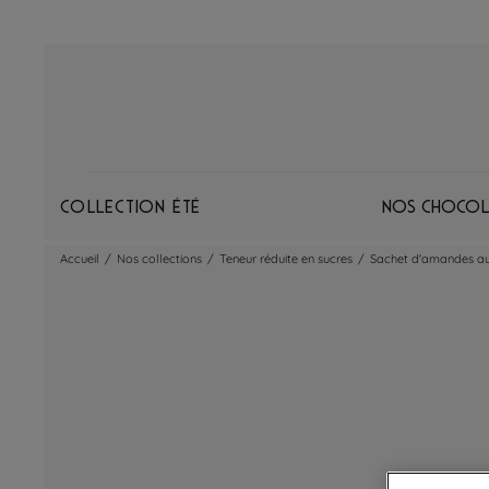
Collection Été
Nos chocol
Accueil
/
Nos collections
/
Teneur réduite en sucres
/
Sachet d'amandes au