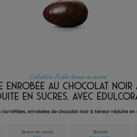
Collection Faible teneur en sucres
E ENROBÉE AU CHOCOLAT NOIR 
DUITE EN SUCRES, AVEC ÉDULCOR
torréfiées, enrobées de chocolat noir à teneur réduite en
Teneur en cacao
Texture
55%
Croquante