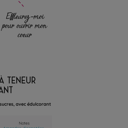
Effleurez-moi
pour ouvrir mon
coeur
À TENEUR
ANT
 sucres, avec édulcorant
Notes
Amandes,
Cacaotées,