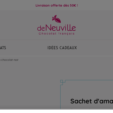
Livraison offerte dès 50€ !
ats
Idées Cadeaux
 chocolat noir
Sachet d'ama
Teneur réduite en sucr