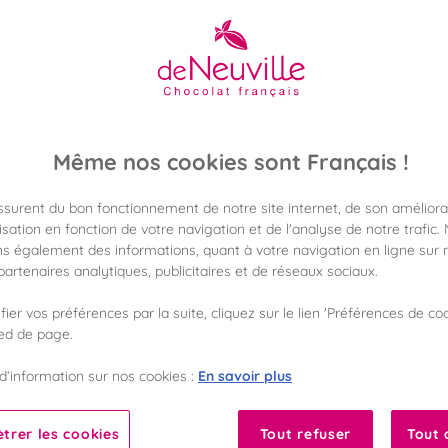
12,90 €
Poids 160g
(80,62 €/kg)
Même nos cookies sont Français !
Disponible en 
Vérifier la dispon
assurent du bon fonctionnement de notre site internet, de son améliora
sation en fonction de votre navigation et de l'analyse de notre trafic.
s également des informations, quant à votre navigation en ligne sur n
Frais de port off
artenaires analytiques, publicitaires et de réseaux sociaux.
dès 50€ d'achat
ier vos préférences par la suite, cliquez sur le lien 'Préférences de coo
Gagnez 12 points d
ied de page.
avec notre progr
En savoir plus
d’information sur nos cookies :
Liste des ingrédients 
trer les cookies
Tout refuser
Tout 