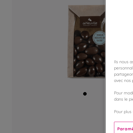
Ils nous 
personnali
partageon
avec nos p
Pour modif
dans le p
Pour plus 
Paramè