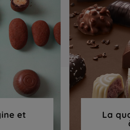
gine et
La qua