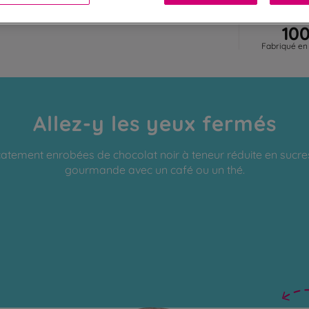
10
Fabriqué en
Allez-y les yeux fermés
atement enrobées de chocolat noir à teneur réduite en sucre
gourmande avec un café ou un thé.