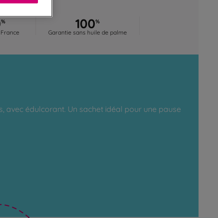
0
100
%
%
 France
Garantie sans huile de palme
s, avec édulcorant. Un sachet idéal pour une pause