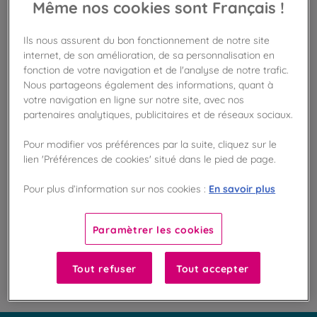
Même nos cookies sont Français !
Ils nous assurent du bon fonctionnement de notre site
Disponible en boutique !
internet, de son amélioration, de sa personnalisation en
Vérifier la disponibilité en magasin
fonction de votre navigation et de l'analyse de notre trafic.
Nous partageons également des informations, quant à
Frais de port offert
votre navigation en ligne sur notre site, avec nos
dès 50€ d'achat
partenaires analytiques, publicitaires et de réseaux sociaux.
Gagnez 12 points de fidélité !
Pour modifier vos préférences par la suite, cliquez sur le
avec notre programme Privilège
lien 'Préférences de cookies' situé dans le pied de page.
En savoir plus
Pour plus d’information sur nos cookies :
Liste des ingrédients et allergènes
Paramètrer les cookies
100
%
Tout refuser
Tout accepter
Fabriqué en France