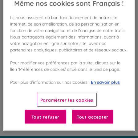
Même nos cookies sont Français !
Ils nous assurent du bon fonctionnement de notre site
Disponible en boutique !
internet, de son amélioration, de sa personnalisation en
Vérifier la disponibilité en magasin
fonction de votre navigation et de l'analyse de notre trafic.
Nous partageons également des informations, quant à
Frais de port offert
votre navigation en ligne sur notre site, avec nos
dès 50€ d'achat
partenaires analytiques, publicitaires et de réseaux sociaux.
Gagnez 12 points de fidélité !
Pour modifier vos préférences par la suite, cliquez sur le
avec notre programme Privilège
lien 'Préférences de cookies' situé dans le pied de page.
En savoir plus
Pour plus d’information sur nos cookies :
Liste des ingrédients et allergènes
Paramètrer les cookies
100
%
Tout refuser
Tout accepter
Fabriqué en France