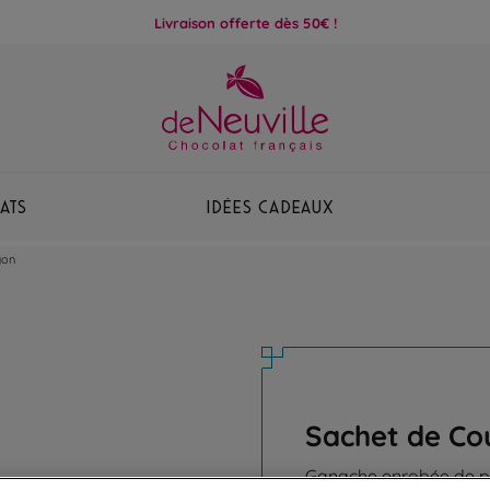
Livraison offerte dès 50€ !
ats
Idées Cadeaux
yon
Sachet de Co
Ganache enrobée de 