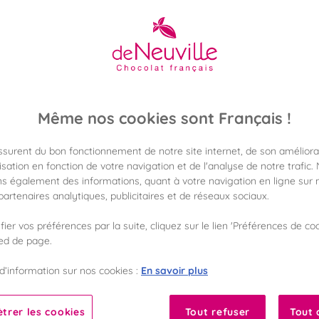
12,90 €
Poids 125g
(103,20 €/kg)
Même nos cookies sont Français !
Disponible en 
Vérifier la dispon
assurent du bon fonctionnement de notre site internet, de son améliora
sation en fonction de votre navigation et de l'analyse de notre trafic.
Frais de port off
s également des informations, quant à votre navigation en ligne sur n
dès 50€ d'achat
artenaires analytiques, publicitaires et de réseaux sociaux.
ier vos préférences par la suite, cliquez sur le lien 'Préférences de coo
Gagnez 12 points d
avec notre progr
ied de page.
En savoir plus
d’information sur nos cookies :
Liste des ingrédients 
trer les cookies
Tout refuser
Tout 