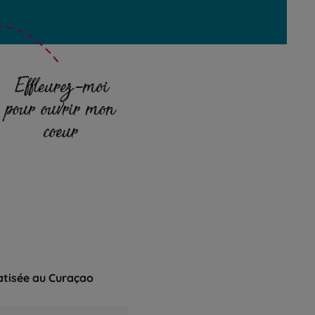
Effleurez-moi
pour ouvrir mon
coeur
tisée au Curaçao