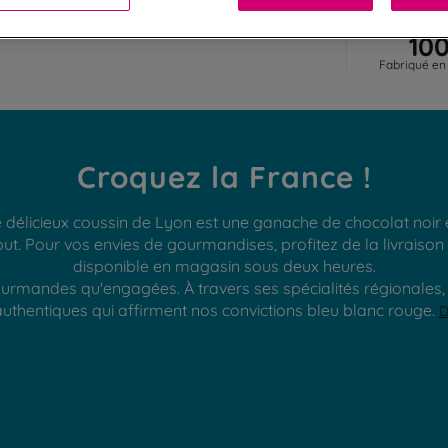
10
Fabriqué en
Croquez la France !
e délicieux coussin de Lyon est une ganache de chocolat no
. Pour vos envies de gourmandises, profitez de la livraison à
disponible en magasin sous deux heures.
rmandes qu'engagées. À travers ses spécialités régionales, D
thentiques qui affirment nos convictions bleu blanc rouge.
D