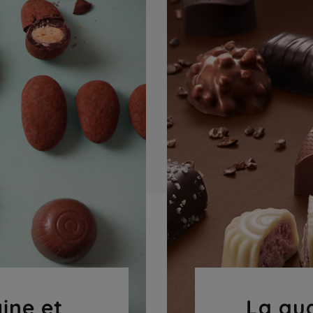
gine et
La qua