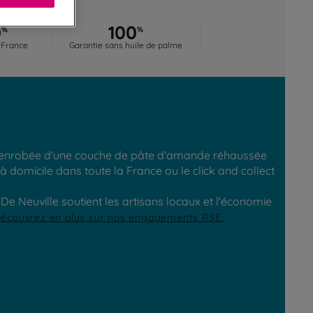
0
100
%
%
 France
Garantie sans huile de palme
ir enrobée d'une couche de pâte d'amande réhaussée
 domicile dans toute la France ou le click and collect
e Neuville soutient les artisans locaux et l'économie
écouvrez en plus sur nos engagements RSE.