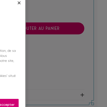
AJOUTER AU PANIER
boutique !
ibilité en magasin
tion, de sa
 Nous
ert
otre site,
kies' situé
e fidélité !
amme Privilège
et allergènes
accepter