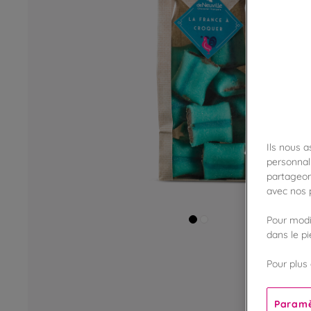
Ils nous 
personnali
partageon
avec nos p
Pour modif
dans le p
Pour plus 
Paramè