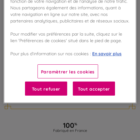
fonction de votre navigation et de l'analyse de notre trafic.
AJOUTER AU PANIER
Nous partageons également des informations, quant à
votre navigation en ligne sur notre site, avec nos
partenaires analytiques, publicitaires et de réseaux sociaux.
Disponible en boutique !
Vérifier la disponibilité en magasin
Pour modifier vos préférences par la suite, cliquez sur le
lien 'Préférences de cookies' situé dans le pied de page.
Frais de port offert
En savoir plus
dès 50€ d'achat
Pour plus d’information sur nos cookies :
Gagnez 12 points de fidélité !
Paramètrer les cookies
avec notre programme Privilège
Tout refuser
Tout accepter
Liste des ingrédients et allergènes
100
%
Fabriqué en France