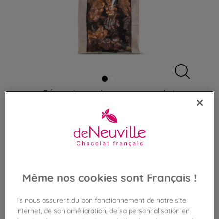
Découvrir ce qui compose
un sachet
Sachet de Croq'Amandes
Amandes caramélisées enrobés de chocolat
Même nos cookies sont Français !
12,90 €
Ils nous assurent du bon fonctionnement de notre site
Poids 120g
(107,50 €/kg)
internet, de son amélioration, de sa personnalisation en