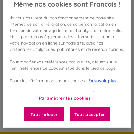
Même nos cookies sont Français !
Ils nous assurent du bon fonctionnement de notre site
Disponible en boutique !
internet, de son amélioration, de sa personnalisation en
Vérifier la disponibilité en magasin
fonction de votre navigation et de l'analyse de notre trafic.
Nous partageons également des informations, quant à
Frais de port offert
votre navigation en ligne sur notre site, avec nos
dès 50€ d'achat
partenaires analytiques, publicitaires et de réseaux sociaux.
Gagnez 12 points de fidélité !
Pour modifier vos préférences par la suite, cliquez sur le
avec notre programme Privilège
lien 'Préférences de cookies' situé dans le pied de page.
En savoir plus
Pour plus d’information sur nos cookies :
Liste des ingrédients et allergènes
Paramètrer les cookies
100
%
Tout refuser
Tout accepter
Fabriqué en France