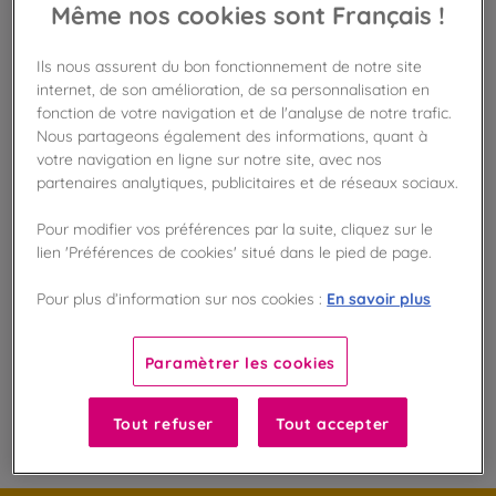
Même nos cookies sont Français !
Ils nous assurent du bon fonctionnement de notre site
Disponible en boutique !
internet, de son amélioration, de sa personnalisation en
Vérifier la disponibilité en magasin
fonction de votre navigation et de l'analyse de notre trafic.
Nous partageons également des informations, quant à
Frais de port offert
votre navigation en ligne sur notre site, avec nos
dès 50€ d'achat
partenaires analytiques, publicitaires et de réseaux sociaux.
Gagnez 12 points de fidélité !
Pour modifier vos préférences par la suite, cliquez sur le
avec notre programme Privilège
lien 'Préférences de cookies' situé dans le pied de page.
En savoir plus
Pour plus d’information sur nos cookies :
Liste des ingrédients et allergènes
Paramètrer les cookies
100
%
Tout refuser
Tout accepter
Fabriqué en France